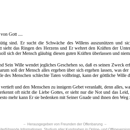
on Gott ....
ig sind. Er sucht die Schwäche des Willens auszunützen und sich
tt sieht das Ringen des Herzens und Er wehret den Kräften der Unter
soll sich der Mensch gläubig diesen guten Kräften überlassen und niem
 Sein Wille wendet jegliches Geschehen so, daß es seinen Zweck erfül
arum soll der Mensch alles ergeben über sich ergehen lassen, was der 
lle des Menschen schlechte Taten vollbringt, kann der göttliche Wille
 vertieft und den Menschen zu innigem Gebet veranlaßt, denn alles, was
ennt oft nicht die Liebe Gottes, er sieht nur die Not und das Leid,
esto mehr kann Er sie bedenken mit Seiner Gnade und ihnen den Weg zu
– Herausgegeben von Freunden der Offenbarung –
terführende Informationen, Studium aller Kundgaben in Online- und Offlineversio