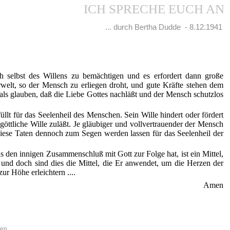
ICH SPRECHE EUCH AN
... durch Bertha Dudde - 8.12.1941
 selbst des Willens zu bemächtigen und es erfordert dann große
welt, so der Mensch zu erliegen droht, und gute Kräfte stehen dem
als glauben, daß die Liebe Gottes nachläßt und der Mensch schutzlos
lt für das Seelenheil des Menschen. Sein Wille hindert oder fördert
göttliche Wille zuläßt. Je gläubiger und vollvertrauender der Mensch
 diese Taten dennoch zum Segen werden lassen für das Seelenheil der
 den innigen Zusammenschluß mit Gott zur Folge hat, ist ein Mittel,
 und doch sind dies die Mittel, die Er anwendet, um die Herzen der
r Höhe erleichtern ....
Amen
nen,