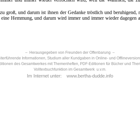
 zu groß, und darum ist ihnen der Gedanke tröstlich und beruhigend, 
g eine Hemmung, und darum wird immer und immer wieder dagegen an
– Herausgegeben von Freunden der Offenbarung –
terführende Informationen, Studium aller Kundgaben in Online- und Offlineversio
itionen des Gesamtwerkes mit Themenheften, PDF-Editionen für Bücher und The
Volltextsuchfunktion im Gesamtwerk u.v.m.
Im Internet unter:
www.bertha-dudde.info