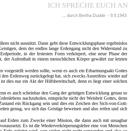
ICH SPRECHE EUCH AN
... durch Bertha Dudde - 9.9.1943
illens nicht ausnützt. Dann geht diese Entwicklungsphase ergebnislos
Geistigen, dem der endlos lange Erdengang nicht den Widerstand zu
rdperiode, in der festesten Form verkörpert, eine neue Phase der
, der Aufenthalt in einem menschlichen Körper gewährt zur letzten
en vorgestellt werden sollte, wenn es auch ein Erbarmungsakt Gottes
al den Erdenweg zurückgelegt hat, sich zwecks Ausreifens wieder auf
st dies nur ein Akt der Hilfsbereitschaft, denn es liegt einer solchen
 wenn es auch scheinbar den Gang der geistigen Entwicklung genau so
denlebens nachzuholen, entspräche nicht der Weisheit Gottes, denn
Zustand ein Rückgang sein und dies ein Zeichen des Sich-von-Gott-
eiten genug, wo sich das Geistige beweisen und also reifen und sich
g auf Erden zum Zwecke einer Mission, die dann auch mit unsagbar
voraussetzt. Es ist die Wiederverkörperungslehre eine von Menschen
 Erde geleitet wird, von vielen nicht recht verstanden und also so