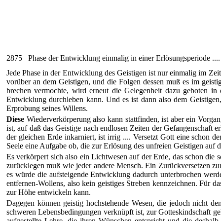
2875 Phase der Entwicklung einmalig in einer Erlösungsperiode .... 
Jede Phase in der Entwicklung des Geistigen ist nur einmalig im Zei
vorüber an dem Geistigen, und die Folgen dessen muß es im geisti
brechen vermochte, wird erneut die Gelegenheit dazu geboten in 
Entwicklung durchleben kann. Und es ist dann also dem Geistigen,
Erprobung seines Willens.
Diese
Wiederverkörperung also kann stattfinden, ist aber ein Vorga
ist, auf daß das Geistige nach endlosen Zeiten der Gefangenschaft 
der gleichen Erde inkarniert, ist irrig .... Versetzt Gott eine schon
Seele eine Aufgabe ob, die zur Erlösung des unfreien Geistigen auf d
Es verkörpert sich also ein Lichtwesen auf der Erde, das schon die
zurücklegen muß wie jeder andere Mensch. Ein Zurückversetzen zur
es würde die aufsteigende Entwicklung dadurch unterbrochen werde
entfernen-Wollens, also kein geistiges Streben kennzeichnen. Für d
zur Höhe entwickeln kann.
Dagegen können geistig hochstehende Wesen, die jedoch nicht den
schweren Lebensbedingungen verknüpft ist, zur Gotteskindschaft ge
aufgestellte Lehre, die ihren Wünschen entspricht und die deshalb