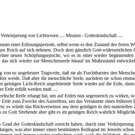
Verkörperung von Lichtwesen .... Mission - Gotteskindschaft ....
traum einer Erlösungsperiode, selbst wenn es den Zustand des freien W
gen Reich auf sich nehmen. Doch dem gänzlich Gott-widersetzlichen 
einer neuen Schöpfungsepoche, wo es in einer wieder beginnenden E
 das sich wieder zur Menschenseele hinauf im Mußzustand entwickelt
ng von so ungeheurer Tragweite, daß sie als Furchtbarstes den Mensch
erlöst werde. Daß aber die menschliche Seele, nachdem sie schon einm
 dem geistigen Licht-Reich angehörende Seele wieder auf die Erde, dann i
er Erde erfüllt werden muß ....
 seelische Reife erlangt hat, um auf Erden nun segensreich zu wirken,
 Erde zum Zwecke des Ausreifens, um das Versäumte eines früheren Er
n; es würde das Rückversetzen aus dem geistigen in den materiellen 
as zu Gott Strebende aber gibt es im geistigen Reich wahrlich Möglichk
 Grad der Gotteskindschaft erreicht haben, durch eine Verkörperun
langen, was aber immer einen bestimmten Reifegrad im Jenseits schon 
 immer und immer wieder verfochten wird, weil die Wahrheit, die zur