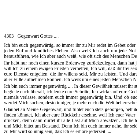
4303 Gegenwart Gottes ....
Ich bin euch gegenwärtig, so immer ihr zu Mir redet im Gebet oder
jeden Ruf und kindliches Flehen. Also weiß Ich auch um jede Not d
herausführen, wie Ich aber auch weiß, wie oft sich des Menschen Den
Ihr habt nur noch einen kurzen Erdenweg zurückzulegen, dann hat j
will Ich zu einem ewigen Frieden verhelfen, Ich will, daß ihr frei se
eure Dienste entgelten, die ihr willens seid, Mir zu leisten. Und d
aller Fülle aufnehmen können. Ich weiß um eines jeden Menschen Not
Ich bin euch immer gegenwärtig .... In dieser Gewißheit müsset ihr st
begleite euch überall, ich lenke eure Schritte, Ich wirke auf eure G
niemals verlasse, sondern euch immer gegenwärtig bin. Und ob eu
werdet Mich suchen, desto inniger, je mehr euch die Welt beherrschen
Glaubet an Meine Gegenwart, und fühlet euch stets geborgen, behüte
finden könntet, Ich aber eure Rückkehr ersehne, weil Ich euer Vater
drücken, denn dann dürfet ihr alle Last auf Mich abwälzen, Ich hel
und Mich bittet um Beistand. Denn Ich bin euch immer nahe, ihr seid
zu Mir wird so innig sein, daß Ich es erhöre jederzeit ....