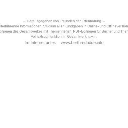
– Herausgegeben von Freunden der Offenbarung –
terführende Informationen, Studium aller Kundgaben in Online- und Offlineversio
itionen des Gesamtwerkes mit Themenheften, PDF-Editionen für Bücher und The
Volltextsuchfunktion im Gesamtwerk u.v.m.
Im Internet unter:
www.bertha-dudde.info