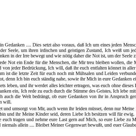
 in Gedanken .... Dies setzt also voraus, daß Ich um eines jeden M
er Seele, um ihren irdischen und geistigen Zustand, Ich weiß um jed
ken in der Irre bewegt und wie nötig daher die Not ist, um der Seele z
ede Not ein Ende für die Menschen, die Mir treu bleiben wollen, die
id von jeder Bedrückung, Ich will, daß ihr euch entfalten könnet in all
arum ist die letzte Zeit für euch noch mit Mühsalen und Leiden verbun
, denn Ich bin euch ständig nahe, sowie ihr Mich in eure Gedanken ei
ets leben, und ihr werdet alles leichter ertragen, was euch ohne dieses 
edanken ein, Ich rede zu euch durch die Stimme des Geistes, Ich lebe mi
ch auch die Welt bedrängt, ob eure Gedanken von ihr in Anspruch g
 will.
t und umsorgt von Mir, auch wenn ihr leiden müsset, denn nur Meine Li
 bin und ihr Meine Kinder seid, deren Liebe Ich besitzen will für ewi
fe euch tragen und nehme eure Last gern auf Mich, so eure Liebe zu Mir
 niemals allein .... Bleibet Meiner Gegenwart bewußt, und euer Glaube 