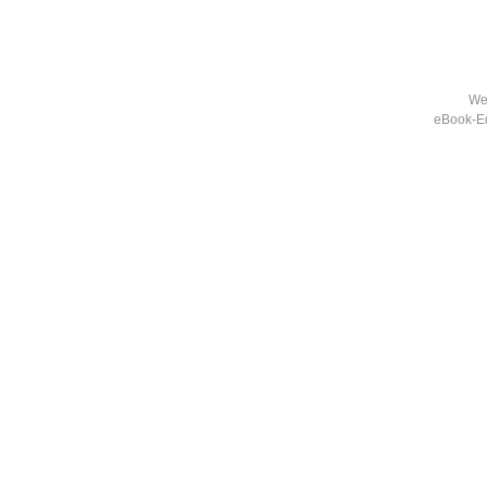
Wei
eBook-Ed