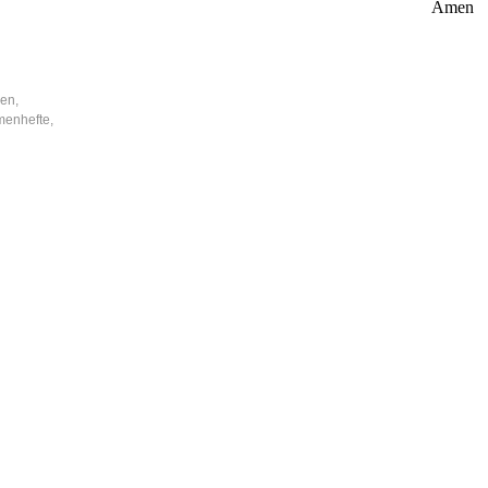
Amen
nen,
menhefte,