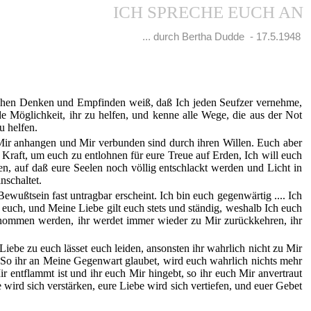
ICH SPRECHE EUCH AN
... durch Bertha Dudde - 17.5.1948
enschen Denken und Empfinden weiß, daß Ich jeden Seufzer vernehme,
e Möglichkeit, ihr zu helfen, und kenne alle Wege, die aus der Not
u helfen.
 Mir anhangen und Mir verbunden sind durch ihren Willen. Euch aber
er Kraft, um euch zu entlohnen für eure Treue auf Erden, Ich will euch
den, auf daß eure Seelen noch völlig entschlackt werden und Licht in
nschaltet.
Bewußtsein fast untragbar erscheint. Ich bin euch gegenwärtig .... Ich
t euch, und Meine Liebe gilt euch stets und ständig, weshalb Ich euch
enommen werden, ihr werdet immer wieder zu Mir zurückkehren, ihr
ebe zu euch lässet euch leiden, ansonsten ihr wahrlich nicht zu Mir
g. So ihr an Meine Gegenwart glaubet, wird euch wahrlich nichts mehr
 entflammt ist und ihr euch Mir hingebt, so ihr euch Mir anvertraut
wird sich verstärken, eure Liebe wird sich vertiefen, und euer Gebet