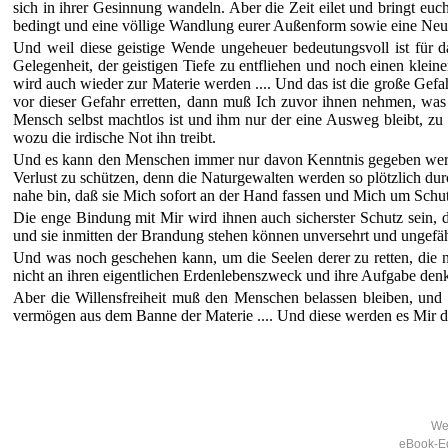
sich in ihrer Gesinnung wandeln. Aber die Zeit eilet und bringt euch 
bedingt und eine völlige Wandlung eurer Außenform sowie eine Neu
Und weil diese geistige Wende ungeheuer bedeutungsvoll ist für da
Gelegenheit, der geistigen Tiefe zu entfliehen und noch einen klein
wird auch wieder zur Materie werden .... Und das ist die große Gef
vor dieser Gefahr erretten, dann muß Ich zuvor ihnen nehmen, was
Mensch selbst machtlos ist und ihm nur der eine Ausweg bleibt, z
wozu die irdische Not ihn treibt.
Und es kann den Menschen immer nur davon Kenntnis gegeben werden,
Verlust zu schützen, denn die Naturgewalten werden so plötzlich
nahe bin, daß sie Mich sofort an der Hand fassen und Mich um Schutz 
Die enge Bindung mit Mir wird ihnen auch sicherster Schutz sein, 
und sie inmitten der Brandung stehen können unversehrt und ungefäh
Und was noch geschehen kann, um die Seelen derer zu retten, die n
nicht an ihren eigentlichen Erdenlebenszweck und ihre Aufgabe denk
Aber die Willensfreiheit muß den Menschen belassen bleiben, und d
vermögen aus dem Banne der Materie .... Und diese werden es Mir da
Wei
eBook-Ed