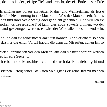
 denn es ist der geistige Tiefstand erreicht, der ein Ende dieser Erde
Erschütterung voraus als letztes Mahn- und Warnzeichen, als letzte
t: die Neubannung in der Materie .... Was der Materie verhaftet ist,
den und ihrer Seele wenig oder gar nicht gedenken. Und will Ich sie
reichen. Große irdische Not kann dies noch zuwege bringen, wo der
emand gezwungen werden, es wird der Wille allein bestimmend sein,
 und daß sie selbst nichts dazu tun können, sich vor einem solchen
d daß nur
die
einen Vorteil haben, die dann zu Mir rufen, denen Ich so
ieten, anzuhalten vor den Meinen, auf daß sie nicht berührt werden
t für eure Seele ....
ch erbarmt die Menschheit, die blind durch das Erdenleben geht und
 kleinen Erfolg sehen, daß sich wenigstens einzelne frei zu machen
 sind ....
Amen
nen,
menhefte,