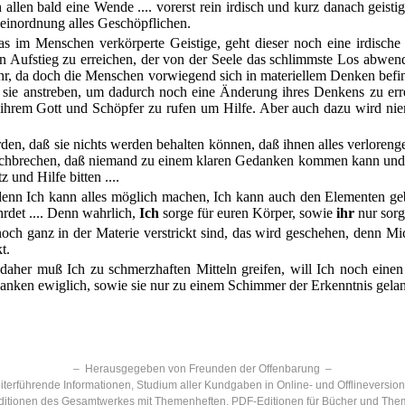
allen bald eine Wende .... vorerst rein irdisch und kurz danach geistig,
einordnung alles Geschöpflichen.
s im Menschen verkörperte Geistige, geht dieser noch eine irdische 
en Aufstieg zu erreichen, der von der Seele das schlimmste Los abwende
ahr, da doch die Menschen vorwiegend sich in materiellem Denken befin
 sie anstreben, um dadurch noch eine Änderung ihres Denkens zu er
u ihrem Gott und Schöpfer zu rufen um Hilfe. Aber auch dazu wird ni
 daß sie nichts werden behalten können, daß ihnen alles verlorengeht
 durchbrechen, daß niemand zu einem klaren Gedanken kommen kann un
und Hilfe bitten ....
denn Ich kann alles möglich machen, Ich kann auch den Elementen geb
rdet .... Denn wahrlich,
Ich
sorge für euren Körper, sowie
ihr
nur sorge
och ganz in der Materie verstrickt sind, das wird geschehen, denn Mi
t.
aher muß Ich zu schmerzhaften Mitteln greifen, will Ich noch einen
nken ewiglich, sowie sie nur zu einem Schimmer der Erkenntnis gelangt
– Herausgegeben von Freunden der Offenbarung –
terführende Informationen, Studium aller Kundgaben in Online- und Offlineversio
itionen des Gesamtwerkes mit Themenheften, PDF-Editionen für Bücher und The