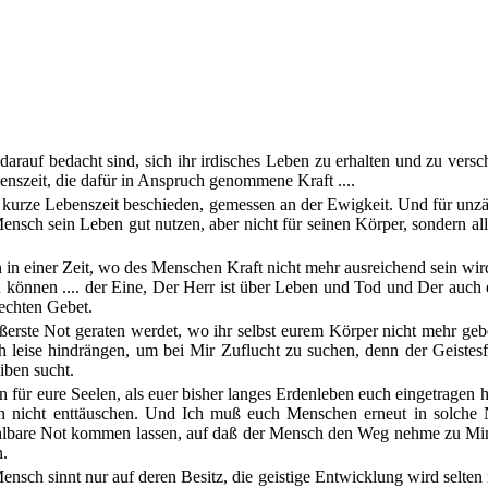
arauf bedacht sind, sich ihr irdisches Leben zu erhalten und zu ver
enszeit, die dafür in Anspruch genommene Kraft ....
us kurze Lebenszeit beschieden, gemessen an der Ewigkeit. Und für unzä
nsch sein Leben gut nutzen, aber nicht für seinen Körper, sondern alle
n in einer Zeit, wo des Menschen Kraft nicht mehr ausreichend sein wir
 können .... der Eine, Der Herr ist über Leben und Tod und Der auch 
rechten Gebet.
 äußerste Not geraten werdet, wo ihr selbst eurem Körper nicht mehr ge
 leise hindrängen, um bei Mir Zuflucht zu suchen, denn der Geistesf
iben sucht.
 für eure Seelen, als euer bisher langes Erdenleben euch eingetragen 
en nicht enttäuschen. Und Ich muß euch Menschen erneut in solche 
hlbare Not kommen lassen, auf daß der Mensch den Weg nehme zu Mir
n.
ensch sinnt nur auf deren Besitz, die geistige Entwicklung wird selten