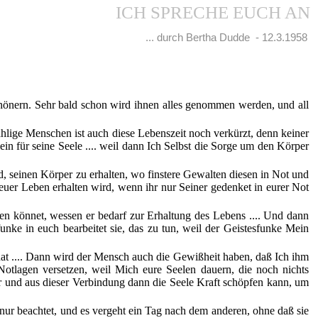
ICH SPRECHE EUCH AN
... durch Bertha Dudde - 12.3.1958
schönern. Sehr bald schon wird ihnen alles genommen werden, und all
hlige Menschen ist auch diese Lebenszeit noch verkürzt, denn keiner
in für seine Seele .... weil dann Ich Selbst die Sorge um den Körper
d, seinen Körper zu erhalten, wo finstere Gewalten diesen in Not und
euer Leben erhalten wird, wenn ihr nur Seiner gedenket in eurer Not
ben könnet, wessen er bedarf zur Erhaltung des Lebens .... Und dann
unke in euch bearbeitet sie, das zu tun, weil der Geistesfunke Mein
hat .... Dann wird der Mensch auch die Gewißheit haben, daß Ich ihm
Notlagen versetzen, weil Mich eure Seelen dauern, die noch nichts
 und aus dieser Verbindung dann die Seele Kraft schöpfen kann, um
 nur beachtet, und es vergeht ein Tag nach dem anderen, ohne daß sie