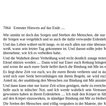
7064 Erneuter Hinweis auf das Ende ....
Wie unnütz ist doch das Sorgen und Streben der Menschen, die nur d
ihr Sorgen war vergeblich und so auch die dafür verwandte Erdenleb
Und das Leben währet nicht lange, es ist euch allen nur eine übera
weiß, wann sein letzter Tag gekommen ist. Und darum sollte jeder Me
übernehme, wie Ich es verheißen habe.
Und die Wahrheit dieser Verheißung wird recht deutlich zutage trete
Elend stürzen werden .... Dann wird nur Einer euch Rettung bringen
und wenn ihr auch eurer Seele helfet durch die Bindung mit Mir im 
Es liegt diese Zeit vor euch, wo ihr euren Besitz verlieren und in
wird sich eure Seele hervordrängen mit ihrem Begehr, sie wird euch
Anteil ist, der unablässig den Menschen zur Bindung mit Mir anzutre
Und dann kann eine nur kurze Zeit schon genügen, mehr zu erreichen
helfe auch in irdischer Not, und Ich werde wahrlich sein Vertrau
gewonnen haben in ihrem Erdenleben .... Ich muß den Körper in fü
auf den Körper einzuwirken, in ständiger Bindung mit Mir zu bleibe
Die Seelen der Menschen sind völlig vergraben in der Materie, der M