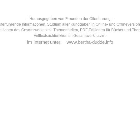
– Herausgegeben von Freunden der Offenbarung –
terführende Informationen, Studium aller Kundgaben in Online- und Offlineversio
itionen des Gesamtwerkes mit Themenheften, PDF-Editionen für Bücher und The
Volltextsuchfunktion im Gesamtwerk u.v.m.
Im Internet unter:
www.bertha-dudde.info