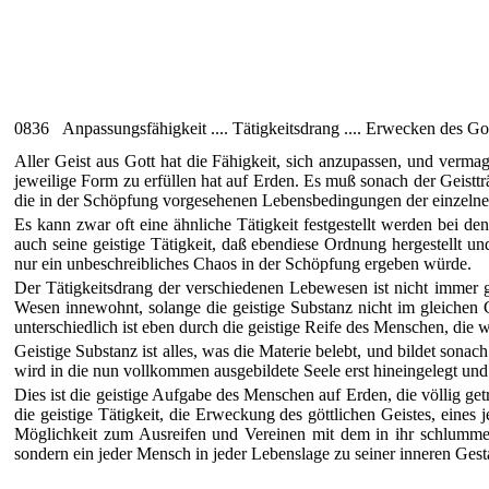
0836 Anpassungsfähigkeit .... Tätigkeitsdrang .... Erwecken des Gott
Aller Geist aus Gott hat die Fähigkeit, sich anzupassen, und vermag
jeweilige Form zu erfüllen hat auf Erden. Es muß sonach der Geisttr
die in der Schöpfung vorgesehenen Lebensbedingungen der einzelne
Es kann zwar oft eine ähnliche Tätigkeit festgestellt werden bei d
auch seine geistige Tätigkeit, daß ebendiese Ordnung hergestellt u
nur ein unbeschreibliches Chaos in der Schöpfung ergeben würde.
Der Tätigkeitsdrang der verschiedenen Lebewesen ist nicht immer gl
Wesen innewohnt, solange die geistige Substanz nicht im gleichen G
unterschiedlich ist eben durch die geistige Reife des Menschen, die 
Geistige Substanz ist alles, was die Materie belebt, und bildet son
wird in die nun vollkommen ausgebildete Seele erst hineingelegt und
Dies ist die geistige Aufgabe des Menschen auf Erden, die völlig get
die geistige Tätigkeit, die Erweckung des göttlichen Geistes, eines
Möglichkeit zum Ausreifen und Vereinen mit dem in ihr schlummer
sondern ein jeder Mensch in jeder Lebenslage zu seiner inneren Gesta