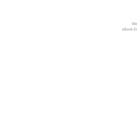
Wei
eBook-Ed