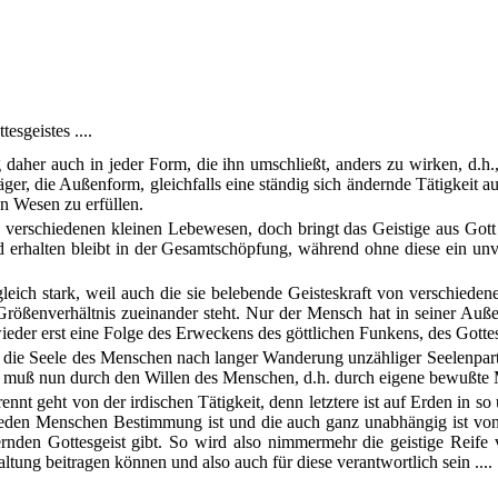
esgeistes ....
 daher auch in jeder Form, die ihn umschließt, anders zu wirken, d.h.
äger, die Außenform, gleichfalls eine ständig sich ändernde Tätigkeit
n Wesen zu erfüllen.
en verschiedenen kleinen Lebewesen, doch bringt das Geistige aus Gott
nd erhalten bleibt in der Gesamtschöpfung, während ohne diese ein un
eich stark, weil auch die sie belebende Geisteskraft von verschiedene
rößenverhältnis zueinander steht. Nur der Mensch hat in seiner Außenf
wieder erst eine Folge des Erweckens des göttlichen Funkens, des Gotte
ach die Seele des Menschen nach langer Wanderung unzähliger Seelenpar
 muß nun durch den Willen des Menschen, d.h. durch eigene bewußte Mit
rennt geht von der irdischen Tätigkeit, denn letztere ist auf Erden in
 jeden Menschen Bestimmung ist und die auch ganz unabhängig ist von de
nden Gottesgeist gibt. So wird also nimmermehr die geistige Reif
ltung beitragen können und also auch für diese verantwortlich sein ....