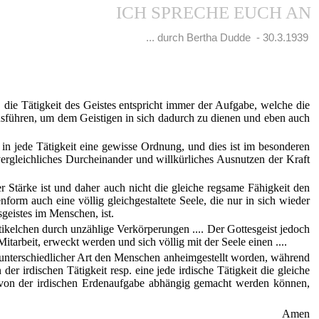
ICH SPRECHE EUCH AN
... durch Bertha Dudde - 30.3.1939
, die Tätigkeit des Geistes entspricht immer der Aufgabe, welche die
 ausführen, um dem Geistigen in sich dadurch zu dienen und eben auch
 in jede Tätigkeit eine gewisse Ordnung, und dies ist im besonderen
vergleichliches Durcheinander und willkürliches Ausnutzen der Kraft
r Stärke ist und daher auch nicht die gleiche regsame Fähigkeit den
orm auch eine völlig gleichgestaltete Seele, die nur in sich wieder
sgeistes im Menschen, ist.
tikelchen durch unzählige Verkörperungen .... Der Gottesgeist jedoch
arbeit, erweckt werden und sich völlig mit der Seele einen ....
 so unterschiedlicher Art den Menschen anheimgestellt worden, während
r irdischen Tätigkeit resp. eine jede irdische Tätigkeit die gleiche
e von der irdischen Erdenaufgabe abhängig gemacht werden können,
Amen