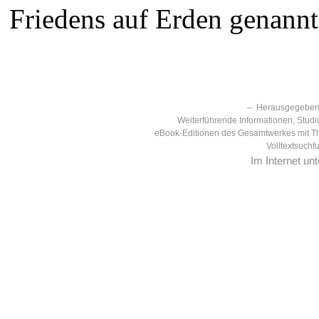
Friedens auf Erden genannt
– Herausgegeben 
Weiterführende Informationen, Studi
eBook-Editionen des Gesamtwerkes mit T
Volltextsuchf
Im Internet un