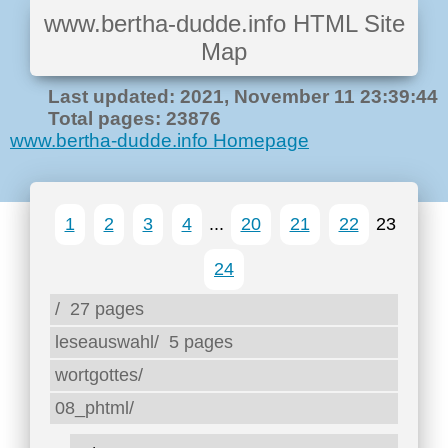
www.bertha-dudde.info HTML Site
Map
Last updated: 2021, November 11 23:39:44
Total pages: 23876
www.bertha-dudde.info Homepage
1
2
3
4
...
20
21
22
23
24
/
27 pages
leseauswahl/
5 pages
wortgottes/
08_phtml/