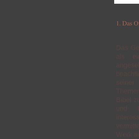
1. Das O
als G
Das Ge
als ei
anges
beachtl
seiner
Themenb
Bibel z
und I
interes
vermitt
Werk a