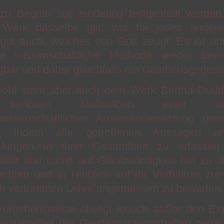
zu Beginn soll eindeutig festgestellt werden
 Werk dasselbe gilt, wie für jedes andere 
gut auch, welches von Gott zeugt; Es ist du
ive wissenschaftliche Methodik weder bew
gbar und daher gleichfalls ein Glaubensgegens
wohl steht aber auch dem Werk Bertha Dudd
seriösen Maßstäben einer sorgf
swissenschaftlichen Auseinandersetzung ge
n, indem alle getroffenen Aussagen u
dungen in ihrer Gesamtheit zu erfasse
ilität und damit auf Glaubwürdigkeit hin zu ü
chten und in Hinblick auf ihr Verhältnis zur o
ich vertretenen Lehre angemessen zu bewerten 
Vorgehensweise obliegt jedoch außer den Exp
ezialgebiet der Geisteswissenschaften gena