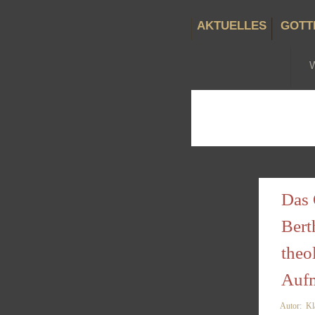
AKTUELLES
GOTT
Das 
Bert
theo
Aufm
Autor: K