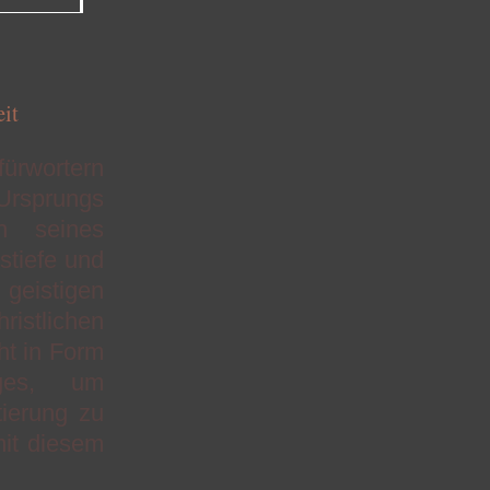
it
ürwortern
Ursprungs
n seines
stiefe und
geistigen
ristlichen
ht in Form
nges, um
tierung zu
mit diesem