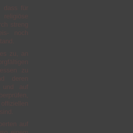
, dass für
religiöse
rch streng
eis- noch
tand.
es zu, an
ältigen
messen zu
nd deren
n und auf
berprüfen,
ffiziellen
sind.
erten auf
uso einem