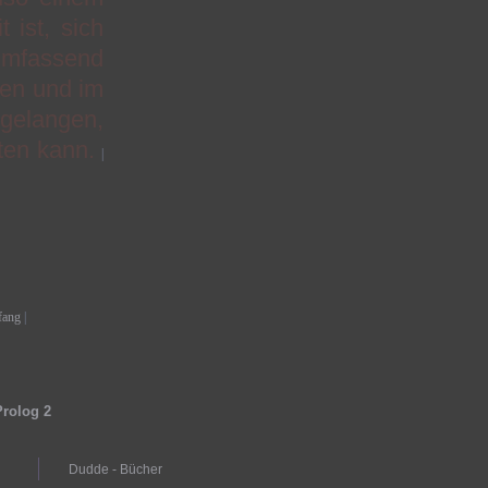
 ist, sich
umfassend
zen und im
gelangen,
ten kann.
|
fang
|
Prolog 2
Dudde - Bücher