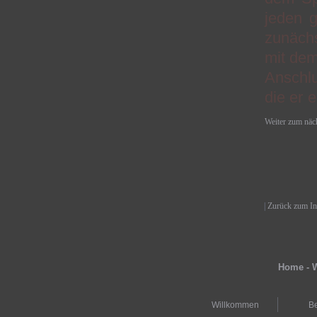
jeden g
zunäch
mit dem
Anschl
die er 
Weiter zum näc
|
Zurück zum Inh
Home - W
Willkommen
Be