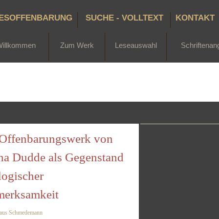
Bertha Dudde 1891 - 1965
ESOFFENBARUNG
SUCHE - VOLLTEXT
KONTAKT
Willkommen
Zum Werk
Leseauswahl
Schriftenan
Offenbarungswerk von
ha Dudde als Gegenstand
logischer
erksamkeit
laus Schmedemann