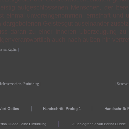
eistig aufgeschlossenen Menschen, der bereit
st einmal unvoreingenommen, ernsthaft und 
 dargebotenen Geistesgut auseinander zuset
uss daran zu einer inneren Überzeugung zu 
eigenverantwortlich auch nach außen hin vertre
hsten Kapitel
|
altsverzeichnis: Einführung
|
|
Seitenan
ort Gottes
Handschrift: Prolog 1
Handschrift: 
rtha Dudde - eine Einführung
Autobiographie von Bertha Dudde