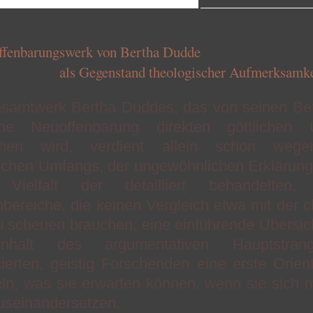
ffenbarungswerk von Bertha Dudde
egenstand theologischer Aufmerksamke
samtwerk Bertha Duddes, das von seinen Bef
ne Neuoffenbarung direkten göttlichen 
ehen wird, verdient allein schon wege
ichen Umfangs, der ungewöhnlichen Erklärung
 Vielfalt der detailliert behandelten, 
ereiche, die keinen Vergleich etwa mit der ch
u scheuen brauchen, eine einführende Übersic
nhalt des argumentativen Hauptstra
sierten, geistig Forschenden eine erste Orien
eln, was sie erwarten können, wenn sie sich 
useinandersetzen.