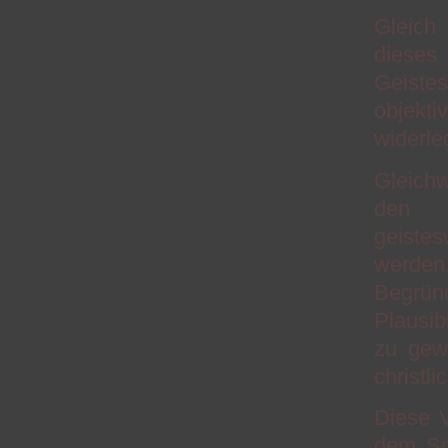
Gleich 
dieses
Geistes
objekt
widerle
Gleich
den 
geiste
werde
Begrün
Plausib
zu gewi
christl
Diese 
dem Sp