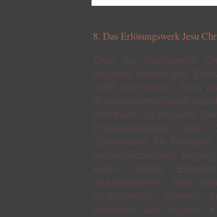
8. Das Erlösungswerk Jesu Chri
Zwei die traditionelle C
Aspekte lassen das Erlös
Licht erscheinen, dass e
Auseinandersetzung stand
einfordern zu müssen. De
Erlösungswerkes Jesu C
Sündenfalls im Paradies
menschlicherseits begang
keine direkte Einsic
argumentieren, dass jede
unabhängige Wesen s
durchaus aus eigener Kr