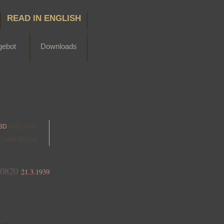
READ IN ENGLISH
gebot
Downloads
BD
4001-5000
Dudde-Bücher
0820
21.3.1939