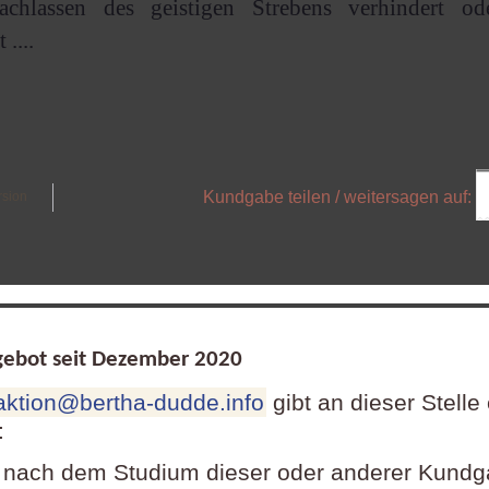
achlassen des geistigen Strebens verhindert o
....
Kundgabe teilen / weitersagen auf:
rsion
ebot seit Dezember
2020
aktion@bertha-dudde.info
gibt an dieser Stelle
:
 nach dem Studium dieser oder anderer Kund