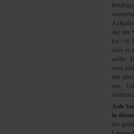
Betäti
wiederhe
Aufgabe 
die des 
(es = d.
oder er 
sollte. 
stets um
mit alle
ein. U
Widersta
Jede Se
in ihre
der gött
Lauwerd