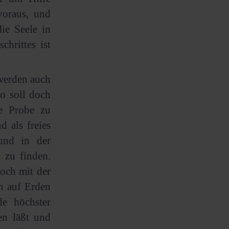
voraus, und
ie Seele in
chrittes ist
werden auch
o soll doch
te Probe zu
 als freies
 und in der
 zu finden.
och mit der
h auf Erden
de höchster
en läßt und