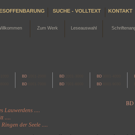
Bertha Dudde 1891 - 1965
ESOFFENBARUNG
SUCHE - VOLLTEXT
KONTAKT
Willkommen
Zum Werk
Leseauswahl
Schriftenan
-1000
BD
1001-2000
BD
2001-3000
BD
3001-4000
-6000
BD
6001-7000
BD
7001-8000
BD
8001-9030
BD
s Lauwerdens ....
t ....
 Ringen der Seele ....