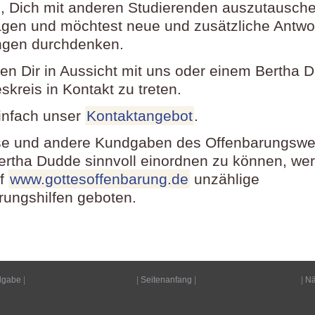
 Dich mit anderen Studierenden auszutausch
agen und möchtest neue und zusätzliche Antwo
ngen durchdenken.
llen Dir in Aussicht mit uns oder einem Bertha 
kreis in Kontakt zu treten.
infach unser
Kontaktangebot
.
e und andere Kundgaben des Offenbarungswe
ertha Dudde sinnvoll einordnen zu können, wer
uf
www.gottesoffenbarung.de
unzählige
erungshilfen geboten.
dgabe
|
|
Seitenanfang
|
|
Nä