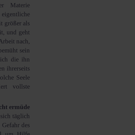
r Materie
 eigentliche
t größer als
it, und geht
Arbeit nach,
 bemüht sein
ich die ihn
n ihrerseits
olche Seele
t vollste
icht ermüde
 sich täglich
r Gefahr des
l um Hilfe