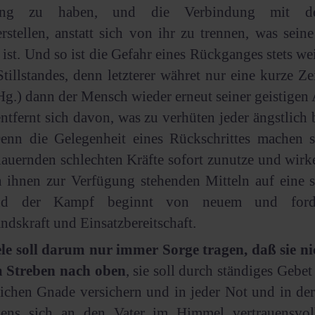
gung zu haben, und die Verbindung mit de
rstellen, anstatt sich von ihr zu trennen, was seine
ist. Und so ist die Gefahr eines Rückganges stets wei
Stillstandes, denn letzterer währet nur eine kurze Ze
 Hg.) dann der Mensch wieder erneut seiner geistigen 
entfernt sich davon, was zu verhüten jeder ängstlich
Denn die Gelegenheit eines Rückschrittes machen s
lauernden schlechten Kräfte sofort zunutze und wirke
n ihnen zur Verfügung stehenden Mitteln auf eine s
nd der Kampf beginnt von neuem und forder
ndskraft und Einsatzbereitschaft.
ele soll darum nur immer Sorge tragen, daß sie n
m Streben nach oben
, sie soll durch ständiges Gebet
lichen Gnade versichern und in jeder Not und in de
ens sich an den Vater im Himmel vertrauensvol