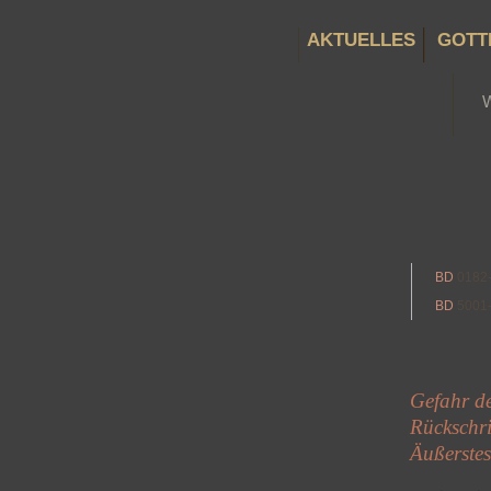
AKTUELLES
GOTT
BD
0182
BD
5001
Gefahr de
Rückschrit
Äußerstes