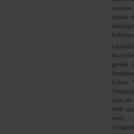
wenden.
sobald d
ständige
behoben
Undenkli
im Erden
gerade 
bestehe
lichtes
Vereini
Und sie 
Welt und
weilt .
Seligkei