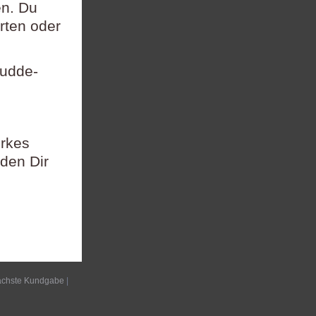
en. Du
rten oder
Dudde-
rkes
den Dir
chste Kundgabe
|