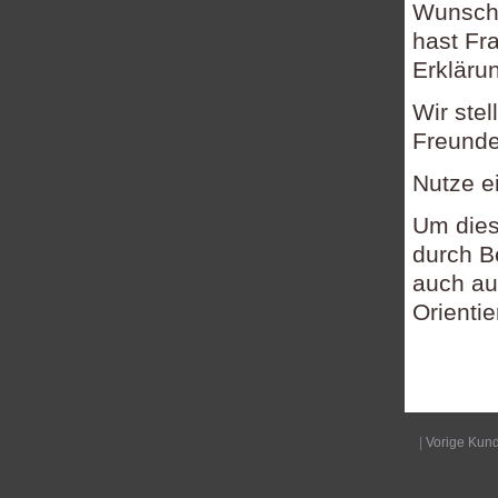
Wunsch,
hast Fr
Erkläru
Wir ste
Freundes
Nutze e
Um dies
durch B
auch a
Orienti
|
Vorige Kun