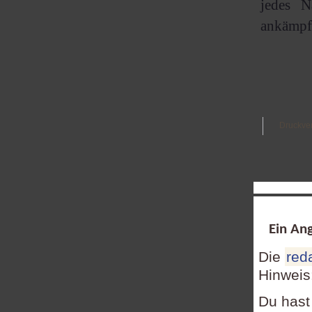
jedes N
ankämpft 
Druckve
Ein Ang
Die
red
Hinweis
Du hast