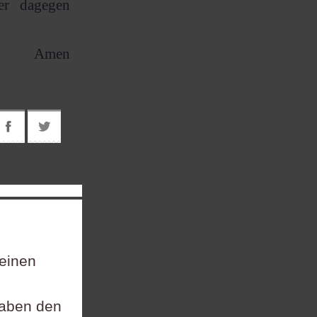
der dagegen
Amen
 einen
gaben den