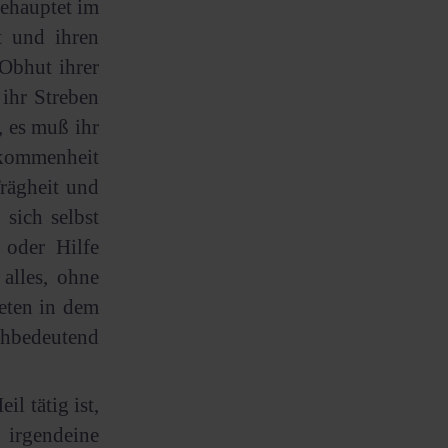
behauptet im
t und ihren
Obhut ihrer
 ihr Streben
, es muß ihr
lkommenheit
rägheit und
sich selbst
 oder Hilfe
alles, ohne
reten in dem
ichbedeutend
l tätig ist,
 irgendeine