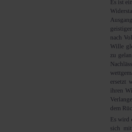
Es ist e
Widerst
Ausgang 
geistige
nach Vol
Wille g
zu gelan
Nachläs
wettgem
ersetzt 
ihren Wi
Verlange
dem Rüc
Es wird 
sich mi