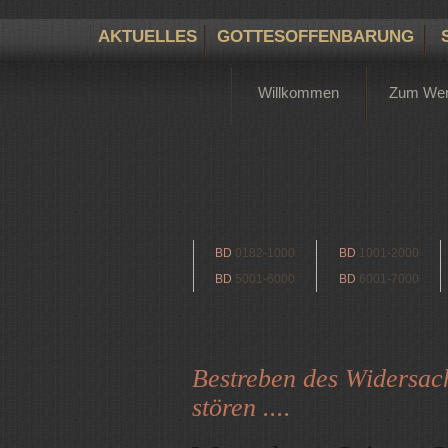
AKTUELLES
GOTTESOFFENBARUNG
Willkommen
Zum We
BD
0182-1000
BD
1001-2000
BD
5001-6000
BD
6001-7000
Bestreben des Widersach
stören ....