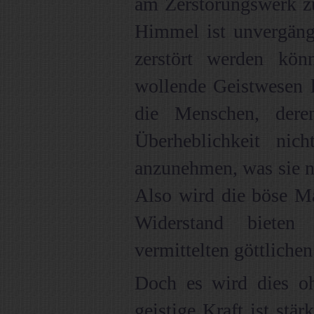
am Zerstörungswerk 
Himmel ist unvergängl
zerstört werden kön
wollende Geistwesen l
die Menschen, dere
Überheblichkeit nic
anzunehmen, was sie n
Also wird die böse Ma
Widerstand biete
vermittelten göttliche
Doch es wird dies oh
geistige Kraft ist stä