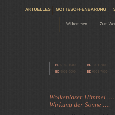
AKTUELLES
GOTTESOFFENBARUNG
Willkommen
Zum We
BD
0182-1000
BD
1001-2000
BD
5001-6000
BD
6001-7000
Wolkenloser Himmel ....
Wirkung der Sonne ....