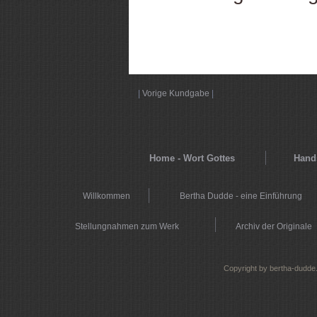
|
Vorige Kundgabe
|
Home - Wort Gottes
Hands
Willkommen
Bertha Dudde - eine Einführung
Stellungnahmen zum Werk
Archiv der Originale
Copyright by bertha-dudde.