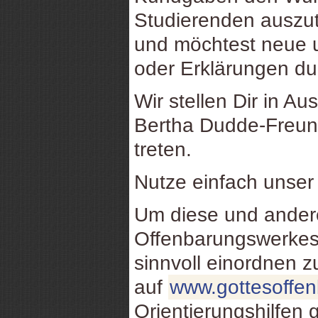
Studierenden auszu
und möchtest neue u
oder Erklärungen d
Wir stellen Dir in Au
Bertha Dudde-Freund
treten.
Nutze einfach unse
Um diese und ande
Offenbarungswerkes
sinnvoll einordnen 
auf
www.gottesoffe
Orientierungshilfen 