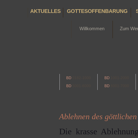
AKTUELLES
GOTTESOFFENBARUNG
Willkommen
Zum We
BD
0182-1000
BD
1001-2000
BD
5001-6000
BD
6001-7000
Ablehnen des göttlichen 
Die krasse Ablehnun