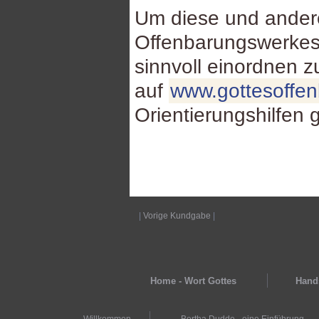
Um diese und ande
Offenbarungswerkes
sinnvoll einordnen 
auf
www.gottesoffe
Orientierungshilfen 
|
Vorige Kundgabe
|
Home - Wort Gottes
Hands