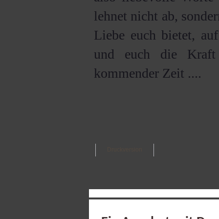
lehnet nicht ab, sond
Liebe euch bietet, au
und euch die Kraft 
kommender Zeit ....
Druckversion