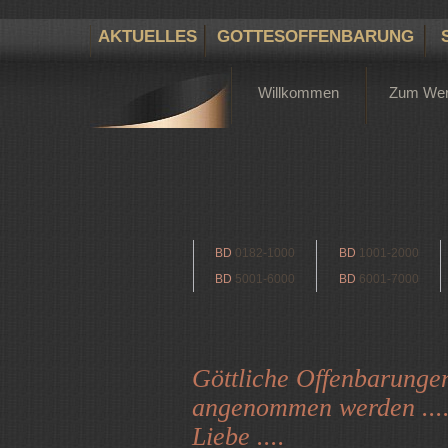
AKTUELLES
GOTTESOFFENBARUNG
Willkommen
Zum We
BD
0182-1000
BD
1001-2000
BD
5001-6000
BD
6001-7000
Göttliche Offenbarunge
angenommen werden ...
Liebe ....