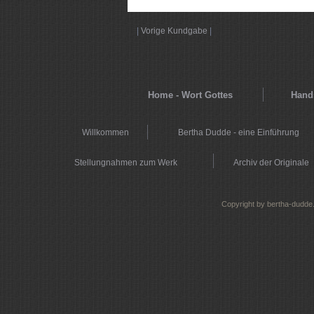
|
Vorige Kundgabe
|
Home - Wort Gottes
Hands
Willkommen
Bertha Dudde - eine Einführung
Stellungnahmen zum Werk
Archiv der Originale
Copyright by bertha-dudde.