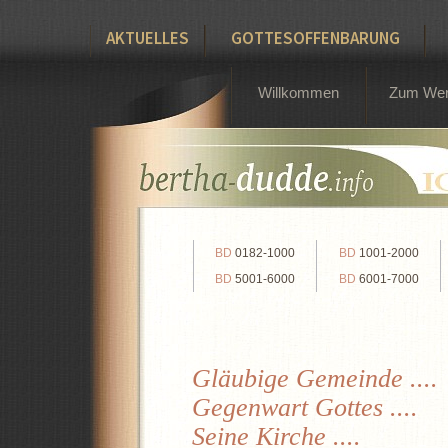
AKTUELLES
GOTTESOFFENBARUNG
Willkommen
Zum We
BD
0182-1000
BD
1001-2000
BD
5001-6000
BD
6001-7000
Gläubige Gemeinde ....
Gegenwart Gottes ....
Seine Kirche ....