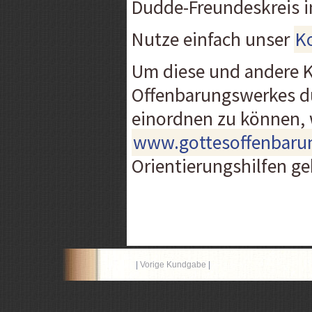
Dudde-Freundeskreis in
Nutze einfach unser
K
Um diese und andere 
Offenbarungswerkes du
einordnen zu können, 
www.gottesoffenbaru
Orientierungshilfen g
|
Vorige Kundgabe
|