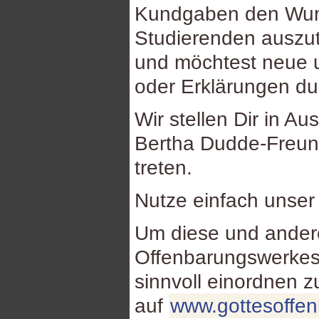
Kundgaben den Wuns
Studierenden auszu
und möchtest neue u
oder Erklärungen d
Wir stellen Dir in Au
Bertha Dudde-Freund
treten.
Nutze einfach unse
Um diese und ande
Offenbarungswerkes
sinnvoll einordnen 
auf
www.gottesoffe