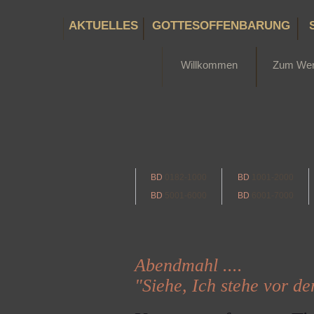
AKTUELLES
GOTTESOFFENBARUNG
Willkommen
Zum We
BD
0182-1000
BD
1001-2000
BD
5001-6000
BD
6001-7000
Abendmahl ....
"Siehe, Ich stehe vor der