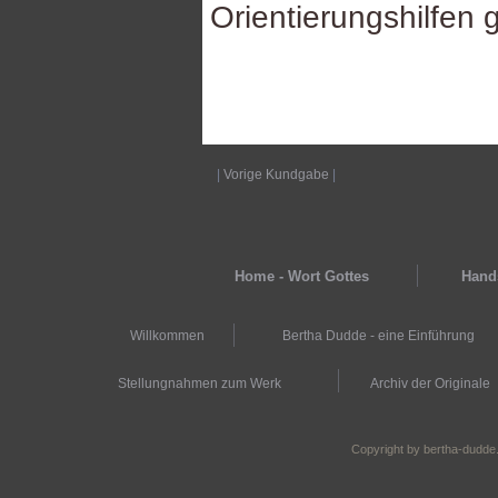
Orientierungshilfen 
|
Vorige Kundgabe
|
Home - Wort Gottes
Hands
Willkommen
Bertha Dudde - eine Einführung
Stellungnahmen zum Werk
Archiv der Originale
Copyright by bertha-dudde.