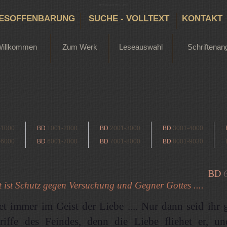
Bertha Dudde 1891 - 1965
ESOFFENBARUNG
SUCHE - VOLLTEXT
KONTAKT
Willkommen
Zum Werk
Leseauswahl
Schriftenan
-1000
BD
1001-2000
BD
2001-3000
BD
3001-4000
-6000
BD
6001-7000
BD
7001-8000
BD
8001-9030
BD
t ist Schutz gegen Versuchung und Gegner Gottes ....
et immer im Geist der Liebe .... Nur dann seid ihr 
riffe des Feindes, denn die Liebe fliehet er, u