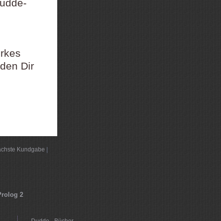
Dudde-
rkes
den Dir
chste Kundgabe
|
Prolog 2