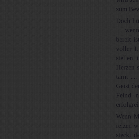
zum Bew
Doch hü
.... wen
bereit i
voller L
stellen,
Herzen s
tarnt ..
Geist de
Feind n
erfolgrei
Wenn Me
reizen w
steckt d