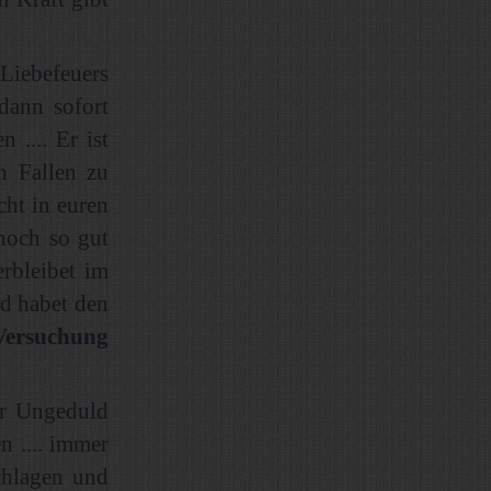
Liebefeuers
 dann sofort
 .... Er ist
h Fallen zu
cht in euren
 noch so gut
rbleibet im
nd habet den
Versuchung
ur Ungeduld
n .... immer
chlagen und