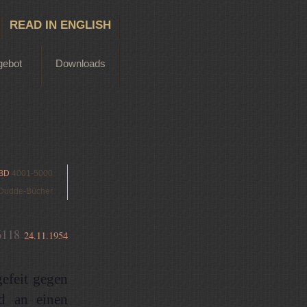
READ IN ENGLISH
gebot
Downloads
BD
4001-5000
Dudde-Bücher
6118
24.11.1954
gefeit gegen
nd an einen