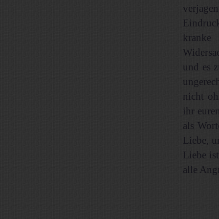
verjagen
Eindruc
kranke 
Widersa
und es z
ungerech
nicht oh
ihr eure
als Wort
Liebe, u
Liebe is
alle Angr