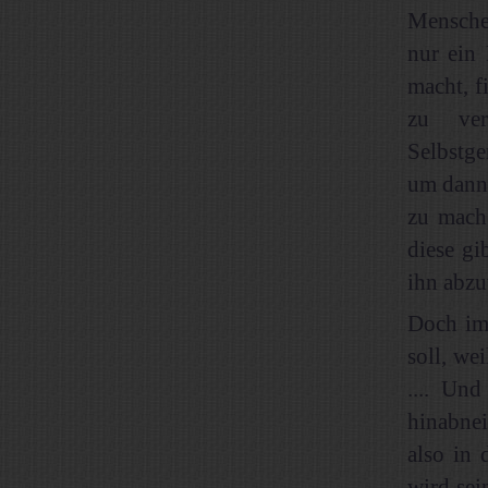
Menschen
nur ein
macht, f
zu ver
Selbstge
um dann 
zu mach
diese gi
ihn abzu
Doch im
soll, we
.... Un
hinabnei
also in 
wird sei