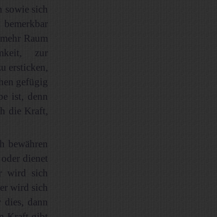
h sowie sich
n bemerkbar
ch mehr Raum
keit, zur
u ersticken,
hen gefügig
e ist, denn
h die Kraft,
ch bewähren
 oder dienet
r wird sich
r wird sich
r dies, dann
 Kraft gibt