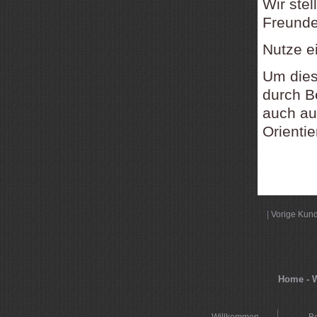
Wir ste
Freundes
Nutze e
Um dies
durch B
auch a
Orienti
|
Vorige Kun
Home - W