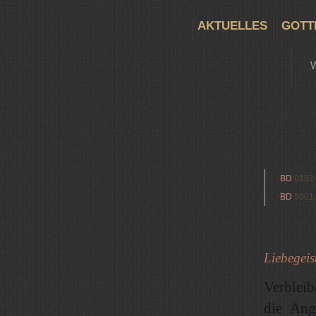
AKTUELLES
GOTT
BD
0182
BD
5001
Liebegeis
Verbleib
die Ang