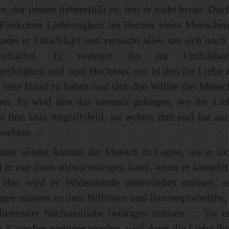
, der immer liebeerfüllt ist, tritt er nicht heran. Doc
 Fünkchen Lieblosigkeit im Herzen eines Mensche
indet er Einschlupf und versucht alles, um sich no
schaffen. Er verleitet ihn zur Unduldsam
rechtigkeit und zum Hochmut, um in ihm die Liebe z
freie Hand zu haben und sich den Willen des Mensc
en. Es wird ihm das niemals gelingen, wo die Lieb
bt ihm kein Angriffsfeld, sie wehret ihm und hat auc
wehren ....
mer wieder kommt der Mensch in Lagen, wo er si
il er nur dann aufwärtssteigen kann, wenn er kämpfet
d also wird er Widerstände überwinden müssen, e
gen müssen zu dem Hilflosen und ihm emporhelfen, e
dienender Nächstenliebe betätigen müssen .... Tut e
n Kämpfen geringer werden, weil dann die Liebe ihm