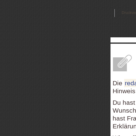
Druckve
E
Die
red
Hinweis
Du hast
Wunsch,
hast Fr
Erkläru