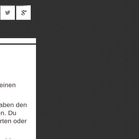
 einen
gaben den
en. Du
rten oder