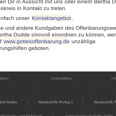
llen Dir in Aussicht mit uns oder einem Bertha 
kreis in Kontakt zu treten.
infach unser
Kontaktangebot
.
e und andere Kundgaben des Offenbarungswe
ertha Dudde sinnvoll einordnen zu können, wer
uf
www.gottesoffenbarung.de
unzählige
erungshilfen geboten.
dgabe
|
|
Seitenanfang
|
|
Nä
ort Gottes
Handschrift: Prolog 1
Handschrift: 