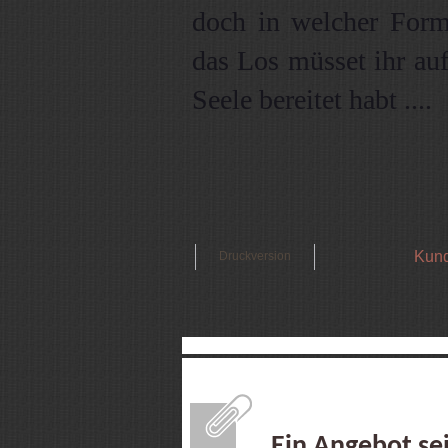
doch in welcher Form,
das Los müsset ihr auf
Seele bereitet habt ....
Kund
Druckversion
Ein Angebot se