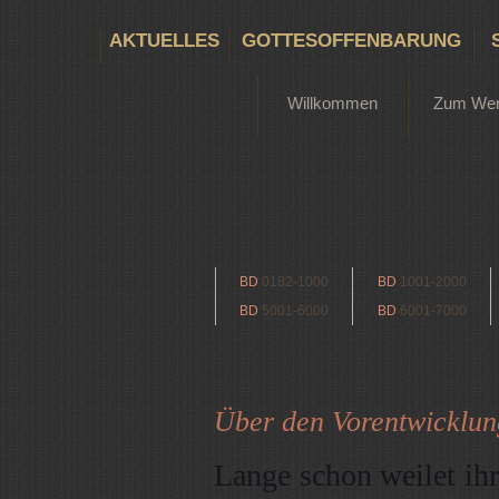
AKTUELLES
GOTTESOFFENBARUNG
Willkommen
Zum We
BD
0182-1000
BD
1001-2000
BD
5001-6000
BD
6001-7000
Über den Vorentwicklung
Lange schon weilet ih