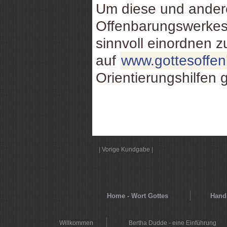
Um diese und ande
Offenbarungswerkes
sinnvoll einordnen 
auf
www.gottesoffe
Orientierungshilfen 
|
Vorige Kundgabe
|
Home - Wort Gottes
Hands
Willkommen
Bertha Dudde - eine Einführung