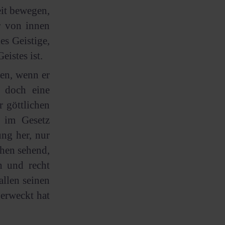
eit bewegen,
er von innen
es Geistige,
istes ist.
ben, wenn er
r doch eine
r göttlichen
t im Gesetz
ung her, nur
chen sehend,
n und recht
allen seinen
 erweckt hat