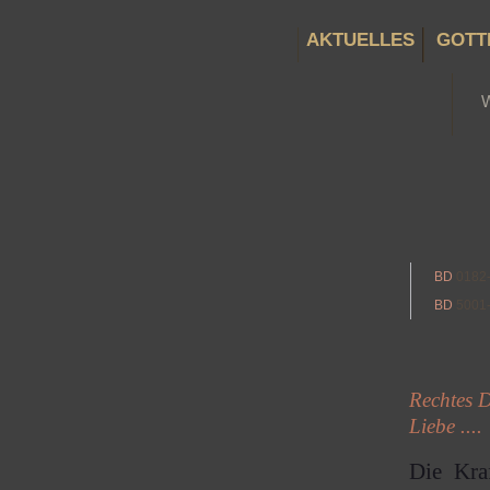
AKTUELLES
GOTT
BD
0182
BD
5001
Rechtes D
Liebe ....
Die Kra