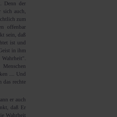
t. Denn der
r sich auch,
ichtlich zum
n offenbar
t sein, daß
htet ist und
eist in ihm
 Wahrheit".
m Menschen
ken .... Und
 das rechte
kann er auch
nkt, daß Er
die Wahrheit