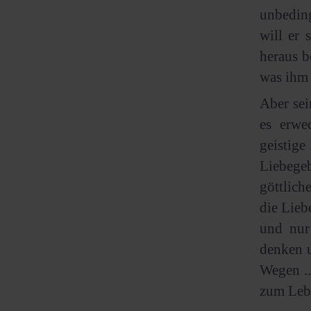
unbeding
will er 
heraus b
was ihm 
Aber sei
es erwe
geistige
Liebege
göttlich
die Lieb
und nur
denken u
Wegen ..
zum Lebe