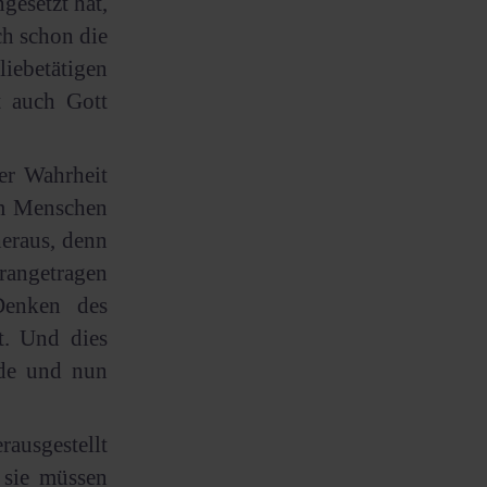
gesetzt hat,
h schon die
iebetätigen
t auch Gott
er Wahrheit
im Menschen
eraus, denn
rangetragen
Denken des
t. Und dies
rde und nun
ausgestellt
 sie müssen