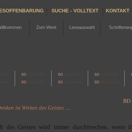
Bertha Dudde 1891 - 1965
ESOFFENBARUNG
SUCHE - VOLLTEXT
KONTAKT
Willkommen
Zum Werk
Leseauswahl
Schriftenan
-1000
BD
1001-2000
BD
2001-3000
BD
3001-4000
-6000
BD
6001-7000
BD
7001-8000
BD
8001-9030
BD
enken ist Wirken des Geistes ....
ft des Geistes wird immer durchbrechen, wenn i