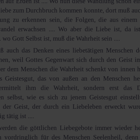
 auf Erden ist .... Wo nun diese Wandlung schon ein
Liebe zum Durchbruch kommen konnte, dort muß auc
ung zu erkennen sein, die Folgen, die aus einem l
andel erwachsen .... Wo aber die Liebe ist, da is
.. wo Gott Selbst ist, muß die Wahrheit sein ....
ß auch das Denken eines liebetätigen Menschen d
chen, weil Gottes Gegenwart sich durch den Geist 
der dem Menschen die Wahrheit schenkt von innen h
as Geistesgut, das von außen an den Menschen he
ermittelt ihm die Wahrheit, sondern erst das 
 selbst, wie es sich zu jenem Geistesgut einstell
t der Geist, der durch ein Liebeleben erweckt wu
 tätig ist ....
erden die göttlichen Liebegebote immer wieder her
in vordringlich für des Menschen Seelenheil, denn