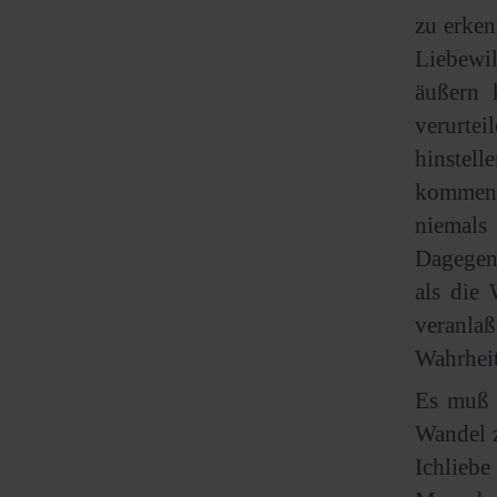
zu erken
Liebewil
äußern 
verurte
hinstell
kommen, 
niemals
Dagegen
als die 
veranla
Wahrhei
Es muß 
Wandel z
Ichlieb