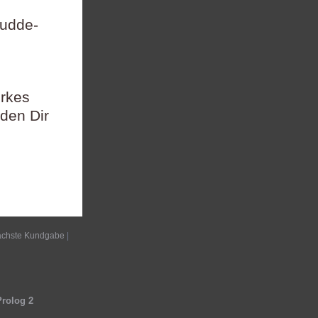
Dudde-
rkes
den Dir
chste Kundgabe
|
Prolog 2