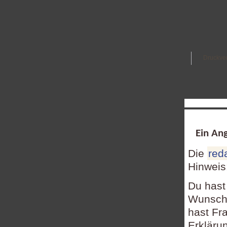
Druckve
Ein Ang
Die
red
Hinweis
Du hast
Wunsch,
hast Fr
Erkläru