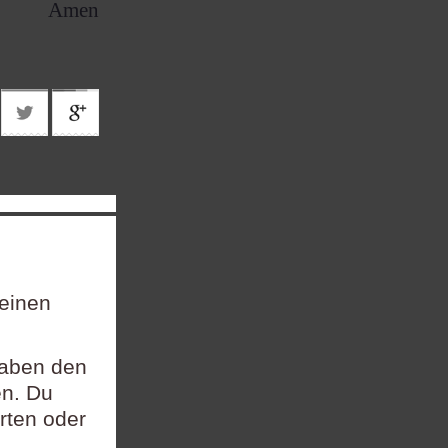
Amen
 einen
gaben den
en. Du
rten oder