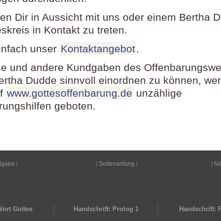
llen Dir in Aussicht mit uns oder einem Bertha 
kreis in Kontakt zu treten.
infach unser
Kontaktangebot
.
e und andere Kundgaben des Offenbarungswe
ertha Dudde sinnvoll einordnen zu können, wer
uf
www.gottesoffenbarung.de
unzählige
erungshilfen geboten.
dgabe
|
|
Seitenanfang
|
|
Nä
ort Gottes
Handschrift: Prolog 1
Handschrift: 