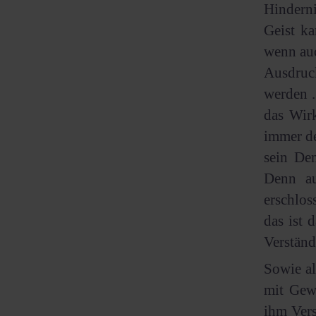
Hindern
Geist ka
wenn auc
Ausdruc
werden .
das Wirk
immer de
sein Den
Denn au
erschlos
das ist 
Verständ
Sowie al
mit Gew
ihm Vers