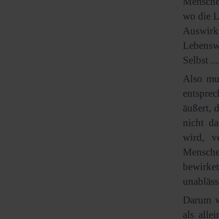
Menschen
wo die 
Auswirk
Lebensw
Selbst ..
Also mu
entspre
äußert, 
nicht d
wird, v
Menschen
bewirke
unablässig
Darum w
als alle