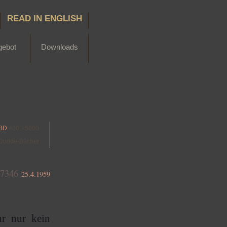
READ IN ENGLISH
gebot
Downloads
BD
4001-5000
Dudde-Bücher
7346
25.4.1959
hr nur kein