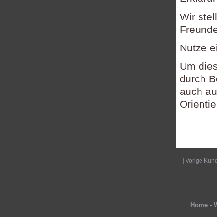
Wir ste
Freundes
Nutze e
Um dies
durch B
auch a
Orienti
|
Vorige Kun
Home - W