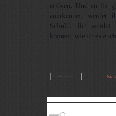
erlösen. Und so ihr g
anerkennet, werdet i
Schuld, ihr werdet
können, wie Er es euch 
Kund
Druckversion