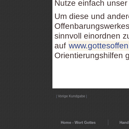
Nutze einfach unse
Um diese und ande
Offenbarungswerkes
sinnvoll einordnen 
auf
www.gottesoffe
Orientierungshilfen 
|
Vorige Kundgabe
|
Home - Wort Gottes
Hands