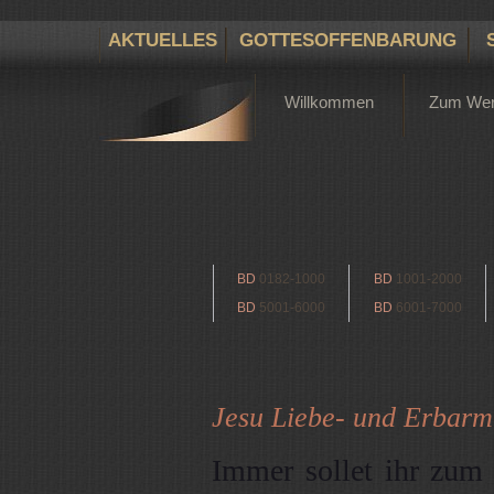
AKTUELLES
GOTTESOFFENBARUNG
Willkommen
Zum We
BD
0182-1000
BD
1001-2000
BD
5001-6000
BD
6001-7000
Jesu Liebe- und Erbarm
Immer sollet ihr zum 