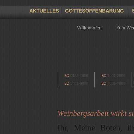
AKTUELLES
GOTTESOFFENBARUNG
Willkommen
Zum We
BD
0182-1000
BD
1001-2000
BD
5001-6000
BD
6001-7000
Weinbergsarbeit wirkt si
Ihr, Meine Boten, 