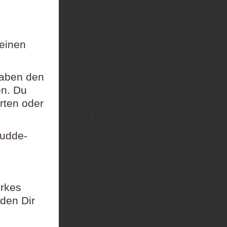
 einen
gaben den
en. Du
rten oder
Dudde-
rkes
den Dir