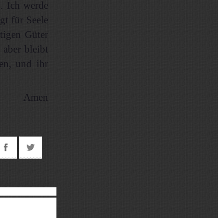
. Ich werde
gt für Seele
tigen Güter
 aber bleibt
en, und ihr
Amen