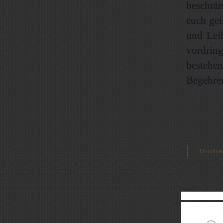
beschrän
euch gei
und Leib
vordring
bestehen
Begehren 
Druckve