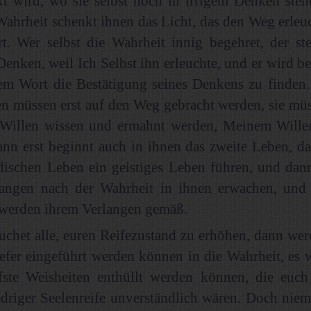
t wird, wo sie selbst noch in irrigem Denken stehe
Wahrheit schenkt ihnen das Licht, das den Weg erleuc
t. Wer selbst die Wahrheit innig begehret, der st
Denken, weil Ich Selbst ihn erleuchte, und er wird be
em Wort die Bestätigung seines Denkens zu finden.
 müssen erst auf den Weg gebracht werden, sie müs
Willen wissen und ermahnt werden, Meinem Will
ann erst beginnt auch in ihnen das zweite Leben, d
dischen Leben ein geistiges Leben führen, und dan
langen nach der Wahrheit in ihnen erwachen, und
 werden ihrem Verlangen gemäß.
chet alle, euren Reifezustand zu erhöhen, dann wer
efer eingeführt werden können in die Wahrheit, es 
efste Weisheiten enthüllt werden können, die euch
driger Seelenreife unverständlich wären. Doch niema