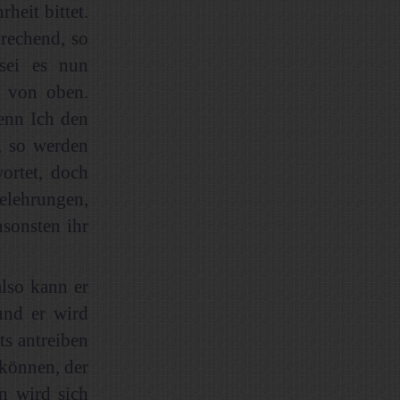
eit bittet.
prechend, so
sei es nun
e von oben.
enn Ich den
, so werden
ortet, doch
elehrungen,
sonsten ihr
lso kann er
und er wird
ts antreiben
 können, der
n wird sich