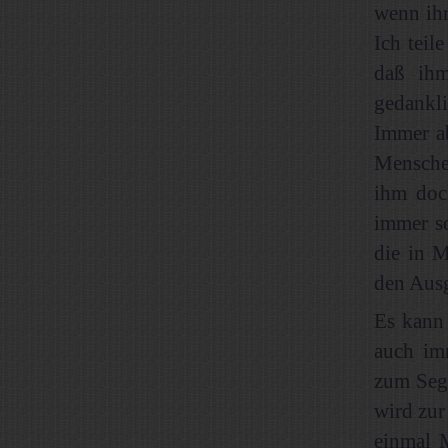
wenn ihr
Ich teil
daß ihm
gedankl
Immer ab
Mensche
ihm doc
immer so
die in 
den Ausg
Es kann 
auch imm
zum Sege
wird zur
einmal 