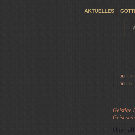
AKTUELLES
GOTT
BD
0182
BD
5001
Geistige 
Geist steh
Über al