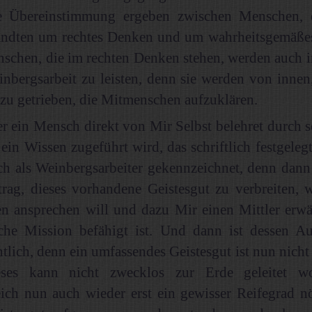
e Übereinstimmung ergeben zwischen Menschen, 
ndten um rechtes Denken und um wahrheitsgemäßes 
chen, die im rechten Denken stehen, werden auch i
inbergsarbeit zu leisten, denn sie werden von inne
azu getrieben, die Mitmenschen aufzuklären.
r ein Mensch direkt von Mir Selbst belehret durch s
ein Wissen zugeführt wird, das schriftlich festgeleg
uch als Weinbergsarbeiter gekennzeichnet, denn dann
rag, dieses vorhandene Geistesgut zu verbreiten, w
 ansprechen will und dazu Mir einen Mittler erwäh
lche Mission befähigt ist. Und dann ist dessen A
htlich, denn ein umfassendes Geistesgut ist nun nicht
ses kann nicht zwecklos zur Erde geleitet wo
ch nun auch wieder erst ein gewisser Reifegrad nöt