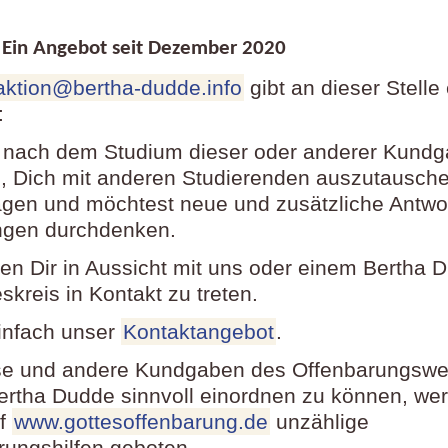
in Angebot seit Dezember
2020
aktion@bertha-dudde.info
gibt an dieser Stelle
:
 nach dem Studium dieser oder anderer Kund
 Dich mit anderen Studierenden auszutausch
agen und möchtest neue und zusätzliche Antwo
ngen durchdenken.
llen Dir in Aussicht mit uns oder einem Bertha 
kreis in Kontakt zu treten.
infach unser
Kontaktangebot
.
e und andere Kundgaben des Offenbarungswe
ertha Dudde sinnvoll einordnen zu können, wer
uf
www.gottesoffenbarung.de
unzählige
erungshilfen geboten.