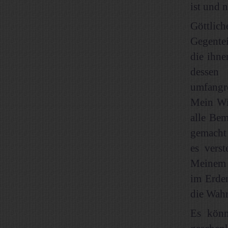
ist und 
Göttlic
Gegentei
die ihn
dessen
umfangre
Mein Wil
alle Bem
gemacht 
es vers
Meinem 
im Erden
die Wahr
Es könn