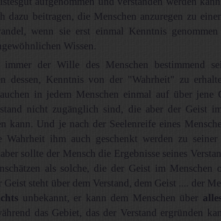
eistesgut aufgenommen und verstanden werden kann,
ch dazu beitragen, die Menschen anzuregen zu ein
andel, wenn sie erst einmal Kenntnis genommen
ngewöhnlichen Wissen.
 immer der Wille des Menschen bestimmend se
en dessen, Kenntnis von der "Wahrheit" zu erhalte
tauchen in jedem Menschen einmal auf über jene G
stand nicht zugänglich sind, die aber der Geist 
en kann. Und je nach der Seelenreife eines Mensch
ne Wahrheit ihm auch geschenkt werden zu seiner 
aber sollte der Mensch die Ergebnisse seines Verst
nschätzen als solche, die der Geist im Menschen of
 Geist steht über dem Verstand, dem Geist .... der Mei
ichts
unbekannt, er kann dem Menschen über
alle
ährend das Gebiet, das der Verstand ergründen kan