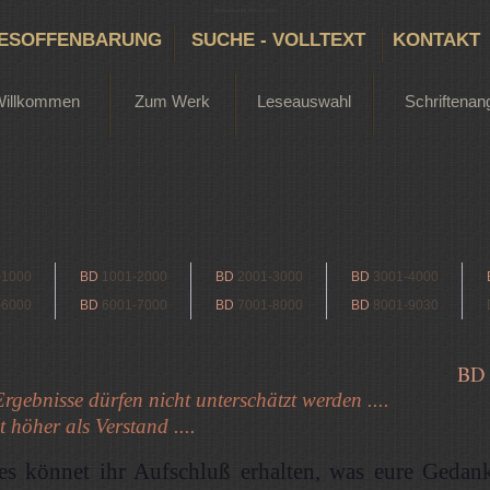
Bertha Dudde 1891 - 1965
ESOFFENBARUNG
SUCHE - VOLLTEXT
KONTAKT
Willkommen
Zum Werk
Leseauswahl
Schriftenan
-1000
BD
1001-2000
BD
2001-3000
BD
3001-4000
-6000
BD
6001-7000
BD
7001-8000
BD
8001-9030
BD
Ergebnisse dürfen nicht unterschätzt werden ....
t höher als Verstand ....
les könnet ihr Aufschluß erhalten, was eure Gedan