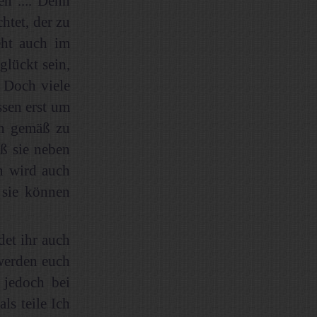
n .... Denn
htet, der zu
eht auch im
glückt sein,
 Doch viele
sen erst um
en gemäß zu
aß sie neben
n wird auch
 sie können
det ihr auch
werden euch
 jedoch bei
ls teile Ich