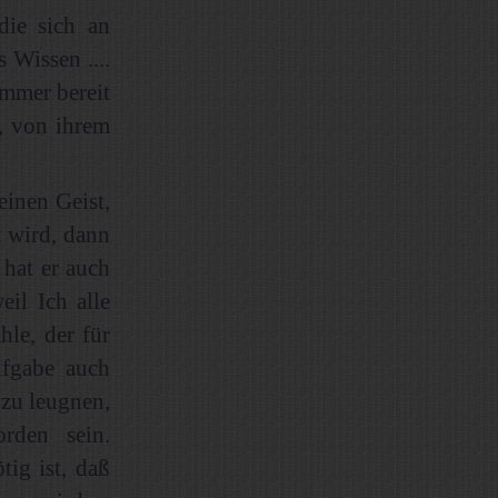
die sich an
Wissen ....
mmer bereit
n, von ihrem
einen Geist,
t wird, dann
 hat er auch
eil Ich alle
le, der für
ufgabe auch
 zu leugnen,
rden sein.
ig ist, daß