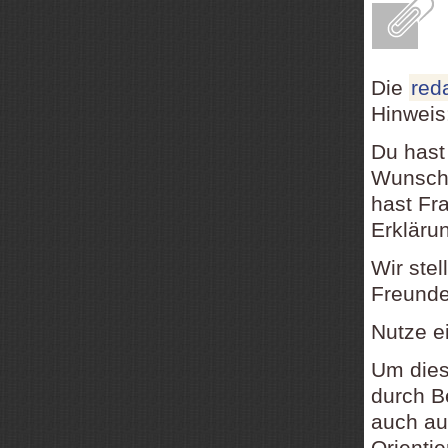
E
Die
red
Hinweis
Du hast
Wunsch,
hast Fr
Erkläru
Wir ste
Freundes
Nutze e
Um dies
durch B
auch a
Orienti