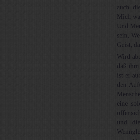
auch di
Mich wa
Und Mens
sein, We
Geist, d
Wird abe
daß ihm 
ist er a
den Auft
Menschen
eine so
offensic
und die
Wennglei