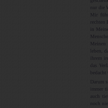
geschenk
nur die 
Mir führ
rechten 
in Mein
Menschen
Meinen 
leben, d
ihrem ir
das Ver
bedacht
Darum su
immer ti
auch ti
noch nie