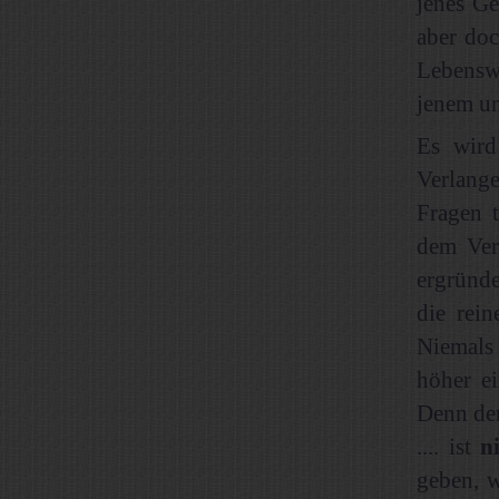
jenes G
aber do
Lebensw
jenem u
Es wird
Verlang
Fragen 
dem Ver
ergründ
die rei
Niemals 
höher ei
Denn der
.... ist
n
geben, w