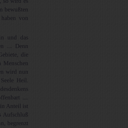
 so wird es
em bewußten
 haben von
in und das
n .... Denn
ebiete, die
im Menschen
en wird nun
Seele Heil.
andesdenkens
fenbart ....
n Anteil ist
s
Aufschluß
n, begrenzt