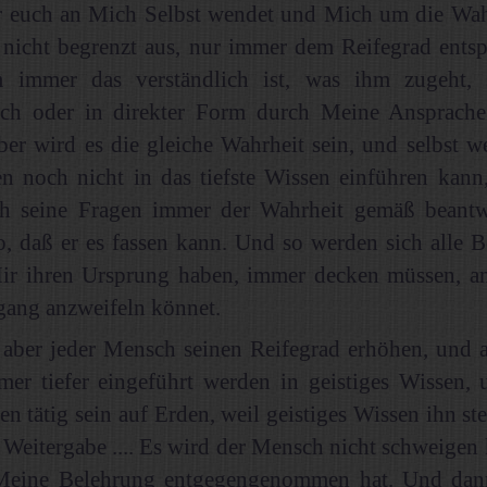
 euch an Mich Selbst wendet und Mich um die Wahrh
e nicht begrenzt aus, nur immer dem Reifegrad ents
 immer das verständlich ist, was ihm zugeht, 
ich oder in direkter Form durch Meine Ansprach
er wird es die gleiche Wahrheit sein, und selbst w
n noch nicht in das tiefste Wissen einführen kann
h seine Fragen immer der Wahrheit gemäß beantw
, daß er es fassen kann. Und so werden sich alle B
Mir ihren Ursprung haben, immer decken müssen, an
ang anzweifeln könnet.
aber jeder Mensch seinen Reifegrad erhöhen, und a
er tiefer eingeführt werden in geistiges Wissen, 
n tätig sein auf Erden, weil geistiges Wissen ihn ste
 Weitergabe .... Es wird der Mensch nicht schweigen
Meine Belehrung entgegengenommen hat. Und dan