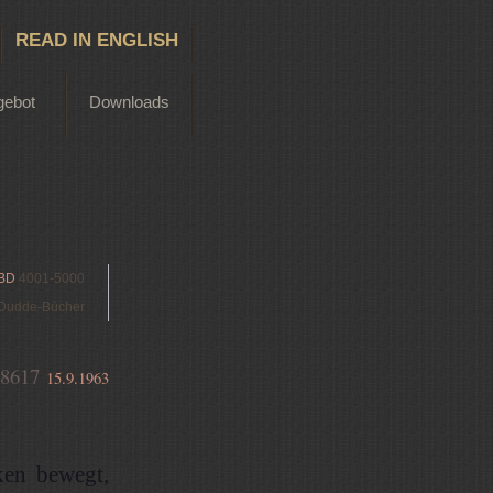
READ IN ENGLISH
gebot
Downloads
BD
4001-5000
Dudde-Bücher
8617
15.9.1963
ken bewegt,