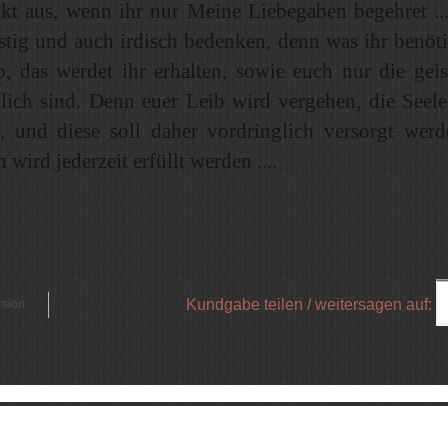
kt aus, wenn ihr nur Meine Liebegaben begehret ...
stig und auch irdisch bedenken, denn was ihr benöti
, das werdet ihr erhalten, sowie euch nur die geis
lich sind. Denn euer Leib wird vergehen, die Seele
, und diese soll daher vordringlich versorgt werd
wird jederzeit erfüllt werden ....
Kundgabe teilen / weitersagen auf:
rsion