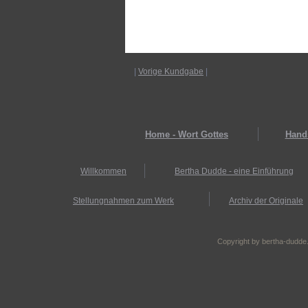
|
Vorige Kundgabe
|
Home - Wort Gottes
Hands
Willkommen
Bertha Dudde - eine Einführung
Stellungnahmen zum Werk
Archiv der Originale
Copyright by bertha-dudde.