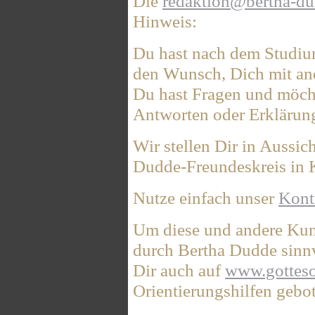
Die
redaktion@bertha-du
Hinweis:
Du hast nach dem Studiu
den Wunsch, Dich mit an
Du hast Fragen und möcht
Antworten oder Erklärun
Wir stellen Dir in Aussic
Dudde-Freundeskreis in K
Nutze einfach unser
Kont
Um diese und andere Ku
durch Bertha Dudde sinn
Dir auch auf
www.gotteso
Orientierungshilfen gebo