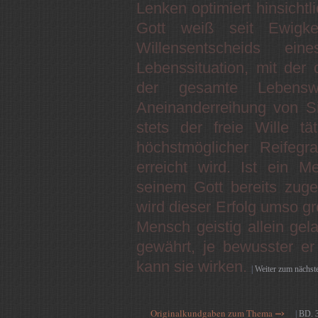
Lenken optimiert hinsicht
Gott weiß seit Ewigk
Willensentscheids e
Lebenssituation, mit der 
der gesamte Lebens
Aneinanderreihung von Si
stets der freie Wille 
höchstmöglicher Reifeg
erreicht wird. Ist ein 
seinem Gott bereits zugew
wird dieser Erfolg umso gr
Mensch geistig allein gela
gewährt, je bewusster er s
kann sie wirken.
|
Weiter zum nächst
–›
Originalkundgaben zum Thema
|
BD. 