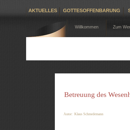
AKTUELLES
GOTTESOFFENBARUNG
Willkommen
Zum We
Betreuung des Wesenh
Autor: Klaus Schmedemann