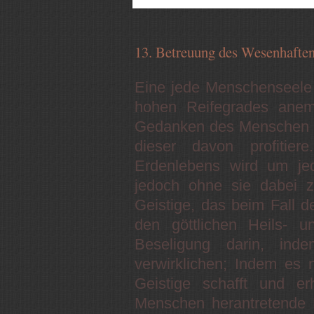
13. Betreuung des Wesenhafte
Eine jede Menschenseele 
hohen Reifegrades anemp
Gedanken des Menschen au
dieser davon profitie
Erdenlebens wird um jede
jedoch ohne sie dabei 
Geistige, das beim Fall d
den göttlichen Heils- u
Beseligung darin, ind
verwirklichen; Indem es 
Geistige schafft und e
Menschen herantretende E