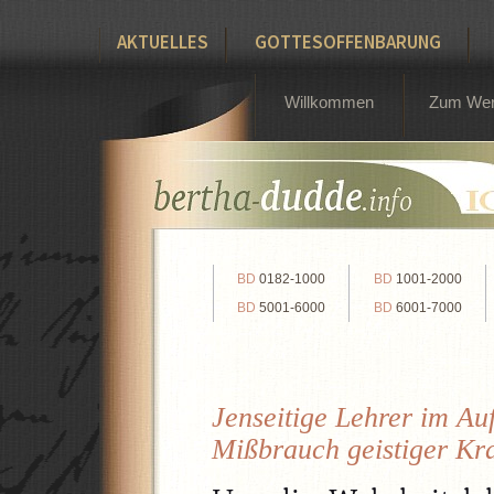
AKTUELLES
GOTTESOFFENBARUNG
Willkommen
Zum We
BD
0182-1000
BD
1001-2000
BD
5001-6000
BD
6001-7000
Jenseitige Lehrer im Auf
Mißbrauch geistiger Kraf