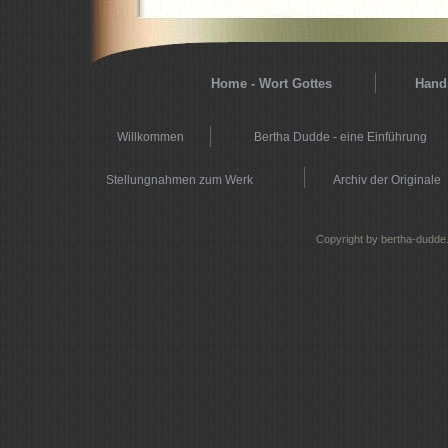
Home - Wort Gottes
Hands
Willkommen
Bertha Dudde - eine Einführung
Stellungnahmen zum Werk
Archiv der Originale
Copyright by bertha-dudde.