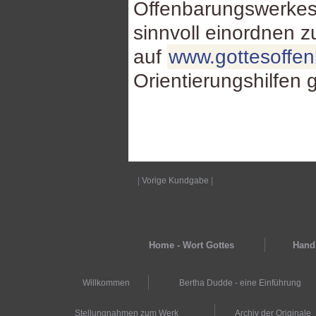
Offenbarungswerkes
sinnvoll einordnen 
auf
www.gottesoffe
Orientierungshilfen 
|
Vorige Kundgabe
|
Home - Wort Gottes
Hands
Willkommen
Bertha Dudde - eine Einführung
Stellungnahmen zum Werk
Archiv der Originale