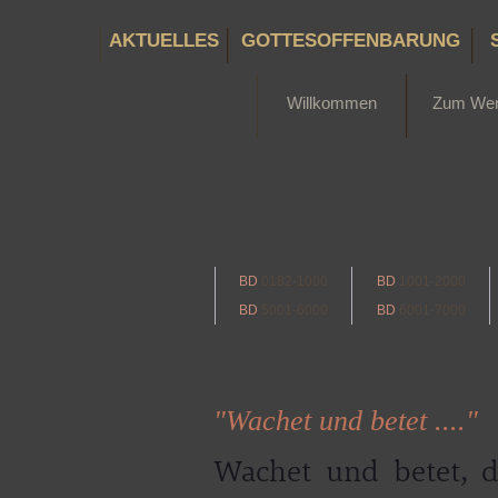
AKTUELLES
GOTTESOFFENBARUNG
Willkommen
Zum We
BD
0182-1000
BD
1001-2000
BD
5001-6000
BD
6001-7000
"Wachet und betet ...."
Wachet und betet, d