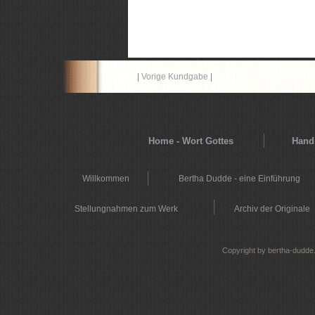
|
Vorige Kundgabe
|
Home - Wort Gottes
Hands
Willkommen
Bertha Dudde - eine Einführung
Stellungnahmen zum Werk
Archiv der Originale
Copyright by bertha-dudde.