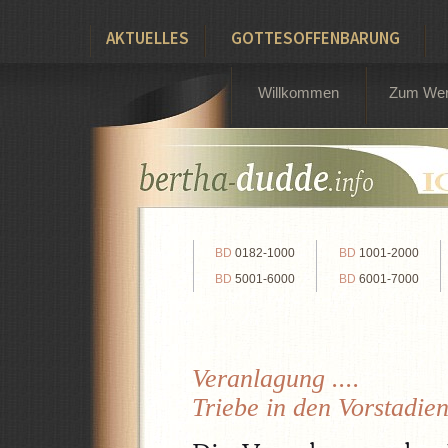
AKTUELLES
GOTTESOFFENBARUNG
Willkommen
Zum We
BD
0182-1000
BD
1001-2000
BD
5001-6000
BD
6001-7000
Veranlagung ....
Triebe in den Vorstadien 