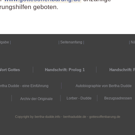
erungshilfen geboten.
dgabe
|
|
Seitenanfang
|
|
Nä
ort Gottes
Handschrift: Prolog 1
Handschrift: 
rtha Dudde - eine Einführung
Autobiographie von Bertha Dudde
Lorber - Dudde
Bezugsadressen
Archiv der Originale
Copyright by bertha-dudde.info - berthadudde.de - gottesoffenbarung.de