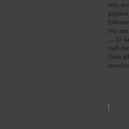
oder de
gegeben
Erkenne
Nur den
.... Er 
muß dana
Dann gib
erreichen
Druckve