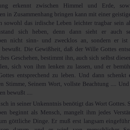
dung erkennt zwischen Himmel und Erde, sowi
en in Zusammenhang bringen kann mit einer geistig
 sowohl das irdische Leben leichter tragbar sein a
ustand sich heben, denn dann sieht er auch se
ben nicht sinn- und zwecklos an, sondern er ist 
bewußt. Die Gewißheit, daß der Wille Gottes entsc
iches Geschehen, bestimmt ihn, auch sich selbst dies
llen, sich von ihm lenken zu lassen, und er bemüh
Gottes entsprechend zu leben. Und dann schenkt 
en Stimme, Seinem Wort, vollste Beachtung .... Und 
en bewußt ....
ch in seiner Unkenntnis benötigt das Wort Gottes. 
ben beginnt als Mensch, mangelt ihm jedes Verstän
um göttliche Dinge. Er muß erst langsam eingeführ
sen darum, und er wird von menschlicher Sei