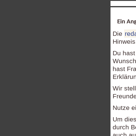
Ein Ang
Die
red
Hinweis
Du hast
Wunsch,
hast Fr
Erkläru
Wir ste
Freundes
Nutze e
Um dies
durch B
auch a