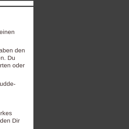
 einen
gaben den
en. Du
rten oder
Dudde-
rkes
den Dir