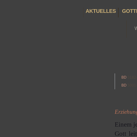
AKTUELLES
GOTT
BD
0182
BD
5001
Erziehung
Einem j
Gott lei