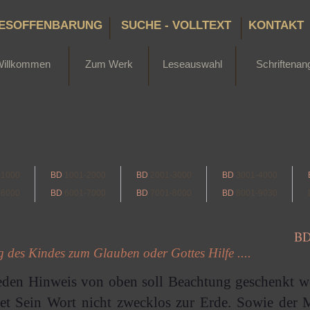
Bertha Dudde 1891 - 1965
ESOFFENBARUNG
SUCHE - VOLLTEXT
KONTAKT
Willkommen
Zum Werk
Leseauswahl
Schriftenan
-1000
BD
1001-2000
BD
2001-3000
BD
3001-4000
-6000
BD
6001-7000
BD
7001-8000
BD
8001-9030
B
 des Kindes zum Glauben oder Gottes Hilfe ....
eden Hinweis von oben soll Beachtung geschenkt w
tet Sein Wort nicht zwecklos zur Erde. Sowie der 