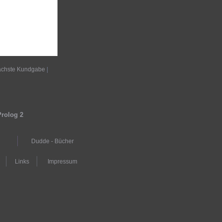
chste Kundgabe
|
Prolog 2
Dudde - Bücher
Links
Impressum