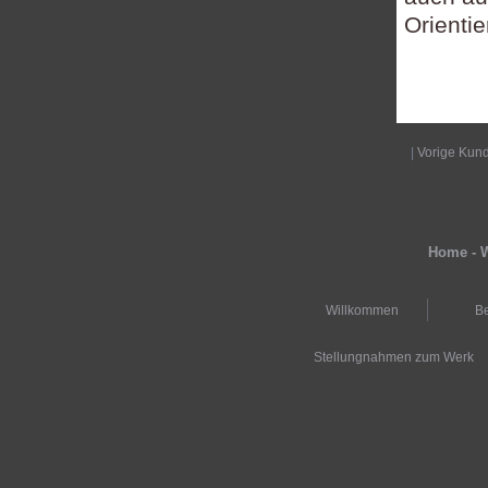
Orienti
|
Vorige Kun
Home - W
Willkommen
Be
Stellungnahmen zum Werk