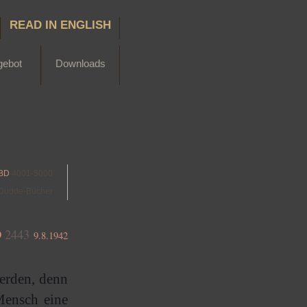
READ IN ENGLISH
gebot
Downloads
BD
4001-5000
Dudde-Bücher
D
2443
9.8.1942
erden, denn
Mensch eine