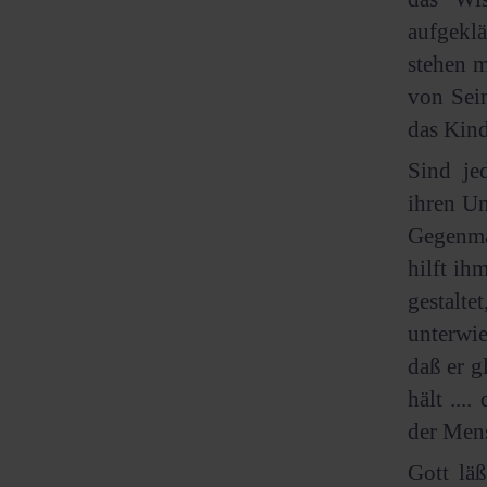
aufgekl
stehen m
von Sein
das Kind
Sind je
ihren Un
Gegenma
hilft ih
gestalte
unterwie
daß er g
hält ...
der Mens
Gott läß