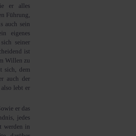
e er alles
en Führung,
ls auch sein
in eigenes
sich seiner
heidend ist
em Willen zu
t sich, dem
er auch der
also lebt er
Sowie er das
dnis, jedes
t werden in
te darüber