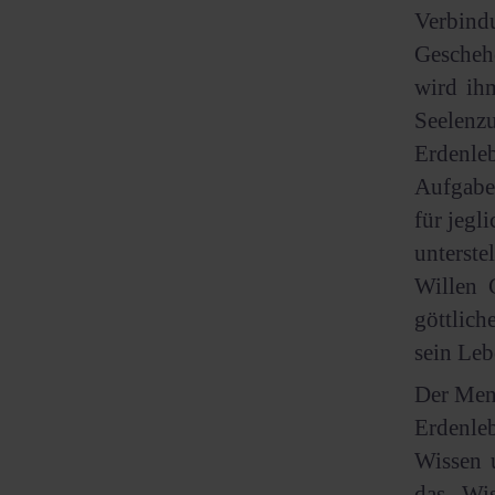
Verbin
Gescheh
wird ihm
Seelenz
Erdenle
Aufgabe 
für jegl
unterste
Willen 
göttlich
sein Leb
Der Mens
Erdenle
Wissen 
das Wis