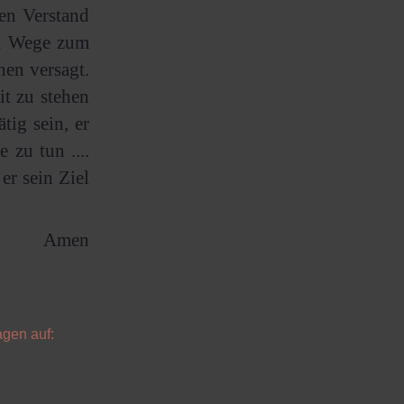
en Verstand
em Wege zum
en versagt.
t zu stehen
ätig sein, er
zu tun ....
er sein Ziel
Amen
agen auf: