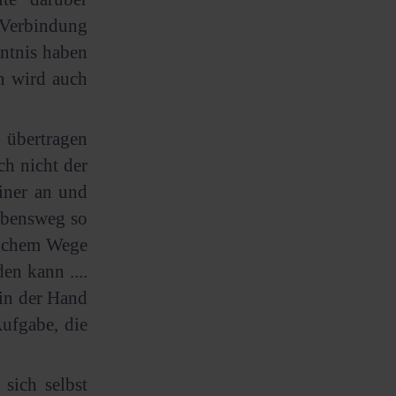
 Verbindung
nntnis haben
nn wird auch
 übertragen
ch nicht der
iner an und
ebensweg so
klichem Wege
en kann ....
 in der Hand
Aufgabe, die
sich selbst