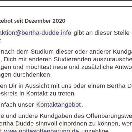
ebot seit Dezember
2020
aktion@bertha-dudde.info
gibt an dieser Stelle
:
 nach dem Studium dieser oder anderer Kund
 Dich mit anderen Studierenden auszutausch
agen und möchtest neue und zusätzliche Antwo
ngen durchdenken.
llen Dir in Aussicht mit uns oder einem Bertha 
kreis in Kontakt zu treten.
infach unser
Kontaktangebot
.
e und andere Kundgaben des Offenbarungswe
ertha Dudde sinnvoll einordnen zu können, wer
uf
www.gottesoffenbarung.de
unzählige