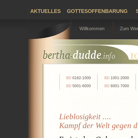
AKTUELLES
GOTTESOFFENBARUNG
Willkommen
Zum We
BD
0182-1000
BD
1001-2000
BD
5001-6000
BD
6001-7000
Lieblosigkeit ....
Kampf der Welt gegen die