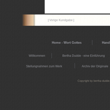
|
Vorige Kundgabe
|
Home - Wort Gottes
Hands
Willkommen
Bertha Dudde - eine Einführung
Stellungnahmen zum Werk
Archiv der Originale
Copyright by bertha-dudde.