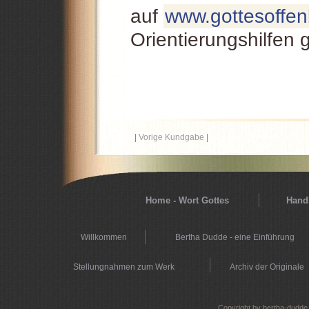
auf
www.gottesoffe
Orientierungshilfen 
|
Vorige Kundgabe
|
Home - Wort Gottes
Hands
Willkommen
Bertha Dudde - eine Einführung
Stellungnahmen zum Werk
Archiv der Originale
Copyright by bertha-dudde.