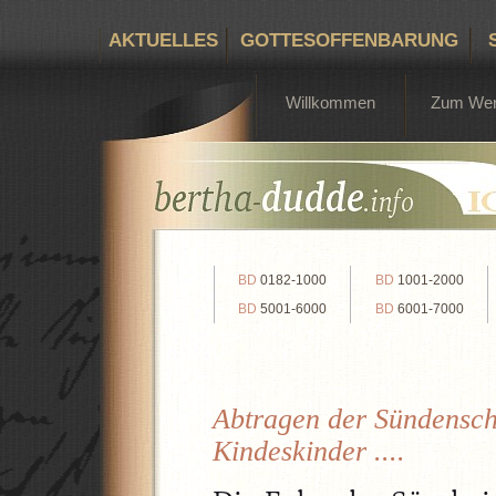
AKTUELLES
GOTTESOFFENBARUNG
Willkommen
Zum We
BD
0182-1000
BD
1001-2000
BD
5001-6000
BD
6001-7000
Abtragen der Sündensch
Kindeskinder ....