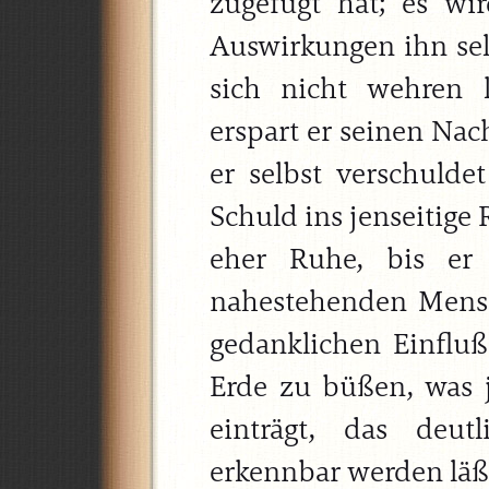
zugefügt hat; es w
Auswirkungen ihn selb
sich nicht wehren
erspart er seinen Nac
er selbst verschulde
Schuld ins jenseitige R
eher Ruhe, bis er
nahestehenden Mens
gedanklichen Einfluß
Erde zu büßen, was 
einträgt, das deu
erkennbar werden läß