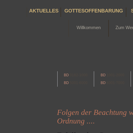
AKTUELLES
GOTTESOFFENBARUNG
Willkommen
Zum We
BD
0182-1000
BD
1001-2000
BD
5001-6000
BD
6001-7000
Folgen der Beachtung wi
Ordnung ....