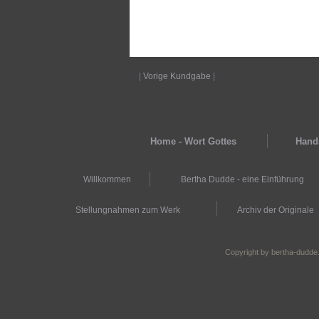
|
Vorige Kundgabe
|
Home - Wort Gottes
Hands
Willkommen
Bertha Dudde - eine Einführung
Stellungnahmen zum Werk
Archiv der Originale
Copyright by bertha-dudde.