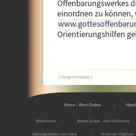
Offenbarungswerkes du
einordnen zu können, 
www.gottesoffenbaru
Orientierungshilfen g
|
Vorige Kundgabe
|
Home - Wort Gottes
Hands
Willkommen
Bertha Dudde - eine Einführung
Stellungnahmen zum Werk
Archiv der Originale