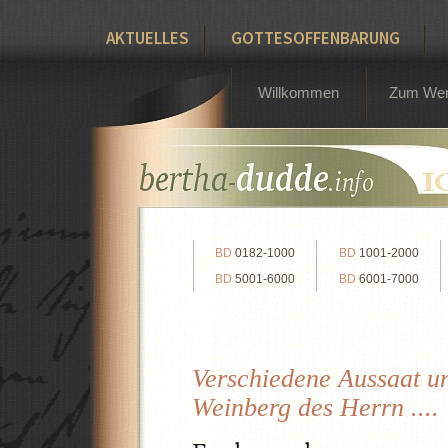
AKTUELLES
GOTTESOFFENBARUNG
Willkommen
Zum We
BD
0182-1000
BD
1001-2000
BD
5001-6000
BD
6001-7000
Verschiedene Aussaat und
Weinberg des Herrn ....