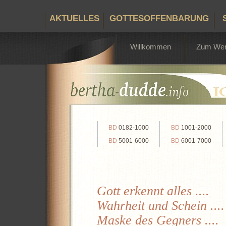
AKTUELLES
GOTTESOFFENBARUNG
Willkommen
Zum We
BD
0182-1000
BD
1001-2000
BD
5001-6000
BD
6001-7000
Gott erkennt alles ....
Wahrheit und Schein ....
Maske des Gegners ....