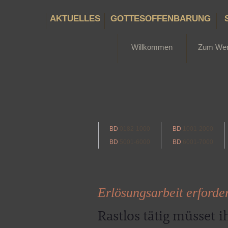
AKTUELLES
GOTTESOFFENBARUNG
Willkommen
Zum We
BD
0182-1000
BD
1001-2000
BD
5001-6000
BD
6001-7000
Erlösungsarbeit erfordert
Rastlos tätig müsset ih