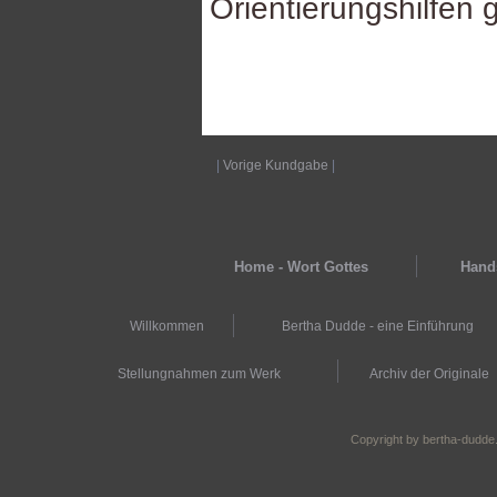
Orientierungshilfen 
|
Vorige Kundgabe
|
Home - Wort Gottes
Hands
Willkommen
Bertha Dudde - eine Einführung
Stellungnahmen zum Werk
Archiv der Originale
Copyright by bertha-dudde.