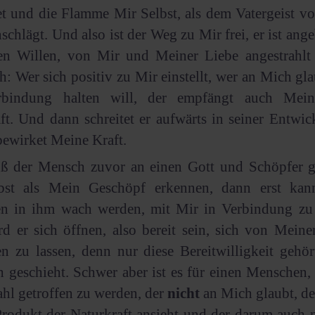
t und die Flamme Mir Selbst, als dem Vatergeist vo
schlägt. Und also ist der Weg zu Mir frei, er ist ange
en Willen, von Mir und Meiner Liebe angestrahlt
h: Wer sich positiv zu Mir einstellt, wer an Mich gl
bindung halten will, der empfängt auch Meine
ft. Und dann schreitet er aufwärts in seiner Entwi
bewirket Meine Kraft.
ß der Mensch zuvor an einen Gott und Schöpfer 
lbst als Mein Geschöpf erkennen, dann erst ka
en in ihm wach werden, mit Mir in Verbindung zu 
d er sich öffnen, also bereit sein, sich von Meine
en zu lassen, denn nur diese Bereitwilligkeit gehö
h geschieht. Schwer aber ist es für einen Menschen
ahl getroffen zu werden, der
nicht
an Mich glaubt, der
Produkt der Naturkraft ansieht und der darum auch 