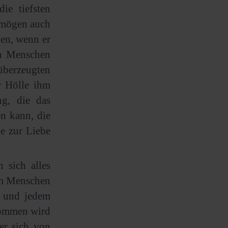
e tiefsten
rmögen auch
en, wenn er
em Menschen
überzeugten
r Hölle ihm
g, die das
n kann, die
be zur Liebe
 sich alles
dem Menschen
t und jedem
kommen wird
er sich von