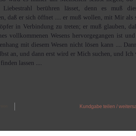
Liebestrahl berühren lässet, denn es muß dies
n, daß er sich öffnet .... er muß wollen, mit Mir als
pfer in Verbindung zu treten; er muß glauben, daß
nes vollkommenen Wesens hervorgegangen ist und
nhang mit diesem Wesen nicht lösen kann .... Dann
bst an, und dann erst wird er Mich suchen, und Ich
inden lassen ....
Kundgabe teilen / weiters
rsion