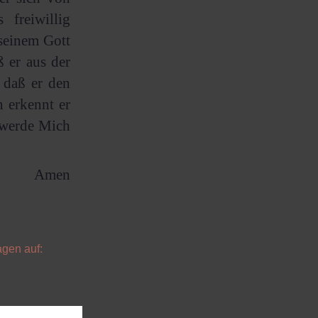
 freiwillig
 seinem Gott
 er aus der
 daß er den
 erkennt er
 werde Mich
Amen
agen auf: