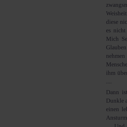
zwangsm
Weisheit
diese n
es nicht
Mich Se
Glauben
nehmen 
Menschen
ihm über
....
Dann is
Dunkle a
einen le
Ansturm 
.... Un