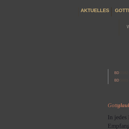
AKTUELLES
GOTT
BD
0182
BD
5001
Gott
glau
In jedes
Empfang