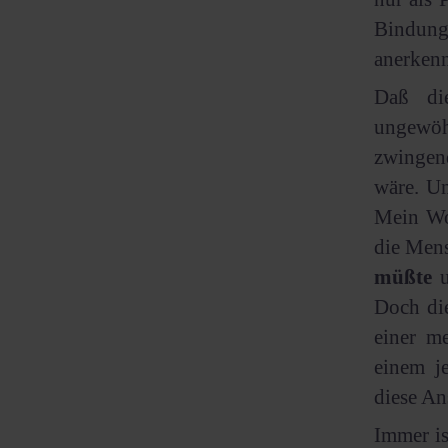
Bindung
anerkenn
Daß di
ungewöh
zwingen
wäre. U
Mein Wo
die Men
müßte
u
Doch di
einer me
einem j
diese An
Immer is