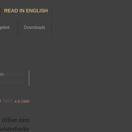
READ IN ENGLISH
gebot
Downloads
BD
4001-5000
Dudde-Bücher
D
7665
4.8.1960
h öffnet zum
eistesfunke