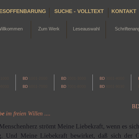
Bertha Dudde 1891 - 1965
ESOFFENBARUNG
SUCHE - VOLLTEXT
KONTAKT
Willkommen
Zum Werk
Leseauswahl
Schriftenan
-1000
BD
1001-2000
BD
2001-3000
BD
3001-4000
-6000
BD
6001-7000
BD
7001-8000
BD
8001-9030
B
be
im freien Willen ....
 Menschenherz strömt Meine Liebekraft, wenn es sic
. Und Meine Liebekraft bewirket, daß sich der G