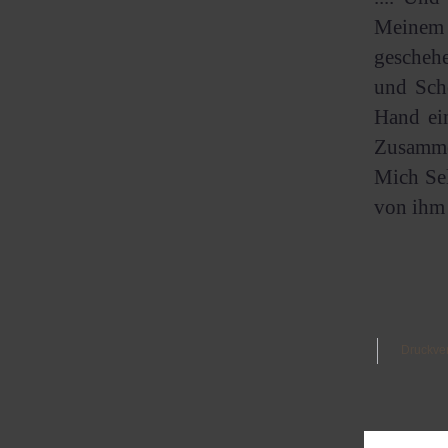
Meinem 
geschehe
und Schö
Hand ei
Zusamme
Mich Sel
von ihm f
Druckve