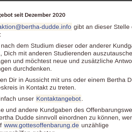
ebot seit Dezember
2020
aktion@bertha-dudde.info
gibt an dieser Stelle
:
 nach dem Studium dieser oder anderer Kund
 Dich mit anderen Studierenden auszutausch
agen und möchtest neue und zusätzliche Antwo
ngen durchdenken.
llen Dir in Aussicht mit uns oder einem Bertha 
kreis in Kontakt zu treten.
infach unser
Kontaktangebot
.
e und andere Kundgaben des Offenbarungswe
ertha Dudde sinnvoll einordnen zu können, wer
uf
www.gottesoffenbarung.de
unzählige