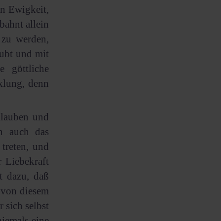
n Ewigkeit,
bahnt allein
 zu werden,
aubt und mit
 göttliche
cklung, denn
glauben und
nn auch das
treten, und
r Liebekraft
rt dazu, daß
, von diesem
 sich selbst
niemals eine