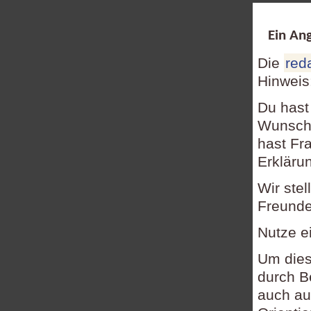
Ein Ang
Die
red
Hinweis
Du hast
Wunsch,
hast Fr
Erkläru
Wir ste
Freundes
Nutze e
Um dies
durch B
auch a