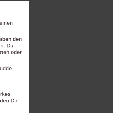
 einen
gaben den
en. Du
rten oder
Dudde-
rkes
den Dir