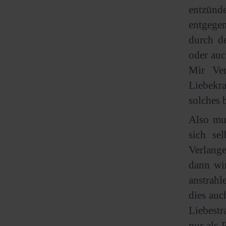
entzünde
entgegen
durch d
oder auc
Mir Ver
Liebekra
solches 
Also mu
sich se
Verlang
dann wir
anstrahl
dies auc
Liebestr
nur als 