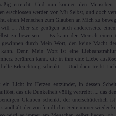
äßig erreicht. Und nun können den Menschen di
en erschlossen werden von Mir Selbst, und doch ve
icht, einen Menschen zum Glauben an Mich zu beweg
 will .... Aber sie genügen auch andererseits, ein
lbst zu beweisen .... Es kann der Mensch einen 
 gewinnen durch Mein Wort, den keine Macht de
kann. Denn Mein Wort ist eine Liebeanstrahlun
herz berühren kann, die in ihm eine Liebe auslöse
helle Erleuchtung schenkt .... Und dann treibt Lie
t ein Licht im Herzen entzündet, in dessen Schein
uflöst, das die Dunkelheit völlig vertreibt .... das 
bendigen Glauben schenkt, der unerschütterlich is
standhält, der von feindlicher Seite immer wieder 
d so wird es immer am Menschen selbst liegen, ob 