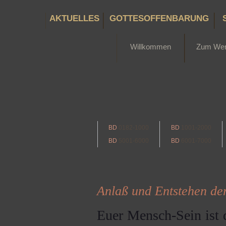
AKTUELLES
GOTTESOFFENBARUNG
Willkommen
Zum We
BD
0182-1000
BD
1001-2000
BD
5001-6000
BD
6001-7000
Anlaß und Entstehen der
Euer Mensch-Sein ist 