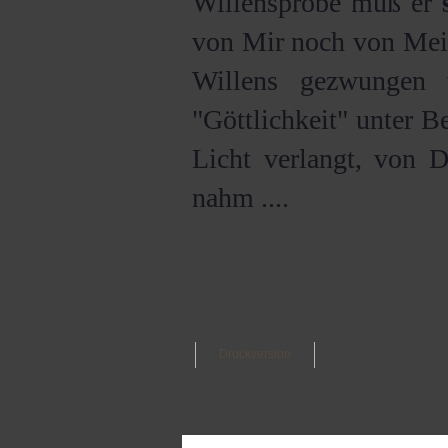
Willensprobe muß er
von Mir noch von Mei
Willens gezwungen 
"Göttlichkeit" unter B
Licht verlangt, von 
nahm ....
Druckversion