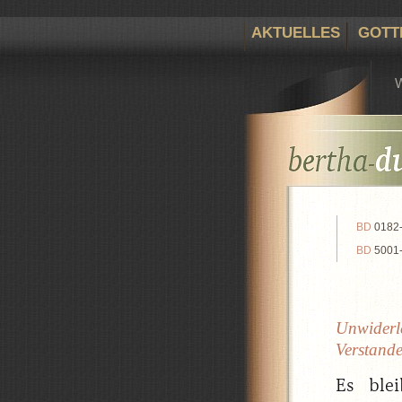
AKTUELLES
GOTT
BD
0182
BD
5001
Unwiderle
Verstande
Es ble