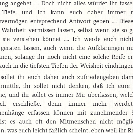
ng angehet .... Doch nicht alles würdet ihr fasse
 Tiefe, und Ich kann euch daher immer 
svermögen entsprechend Antwort geben .... Dies
 Wahrheit vermissen lassen, selbst wenn sie so ge
 sie verstehen könnet .... Ich werde euch nicht
geraten lassen, auch wenn die Aufklärungen nu
nnen, solange ihr noch nicht eine solche Reife er
auch in die tiefsten Tiefen der Weisheit eindringe
sollet ihr euch daher auch zufriedengeben dam
rmittle, ihr sollet nicht denken, daß Ich eure 
e, und ihr sollet es immer Mir überlassen, wel
ch erschließe, denn immer mehr werde
enhänge erfassen können mit zunehmender Se
st es auch oft den Mitmenschen nicht mögli
n, was euch leicht faßlich scheint, eben weil ihr 