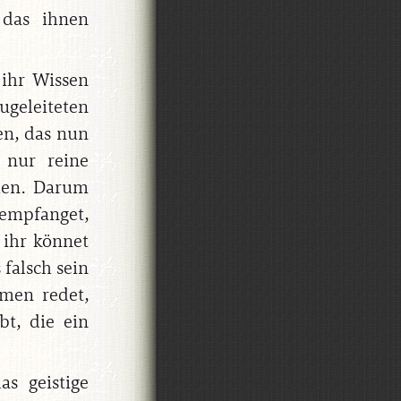
 das ihnen
ihr Wissen
geleiteten
en, das nun
 nur reine
hen. Darum
empfanget,
 ihr könnet
falsch sein
amen redet,
t, die ein
as geistige