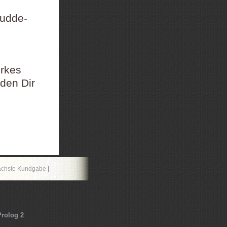
Dudde-
rkes
den Dir
chste Kundgabe
|
Prolog 2