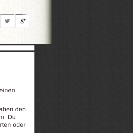
 einen
gaben den
en. Du
rten oder