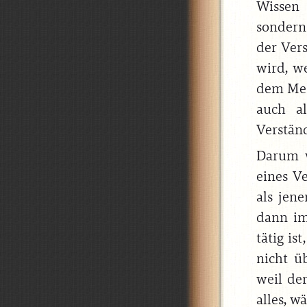
Wissen
sondern
der Ver
wird, w
dem Men
auch a
Verständ
Darum w
eines V
als jen
dann im
tätig is
nicht ü
weil de
alles, w