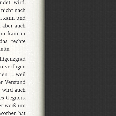
ndet wird,
 nicht nach
rn kann und
n aber auch
ann kann er
das rechte
eite.
ligenzgrad
en verfügen
n .... weil
r Verstand
er wird auch
s Gegners,
 er weiß um
rworben hat