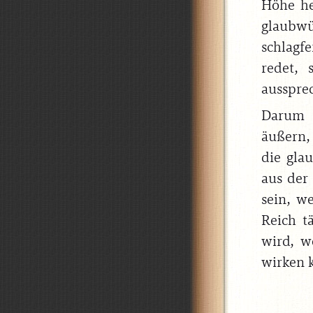
Höhe he
glaubwü
schlagf
redet,
ausspre
Darum s
äußern,
die gla
aus der
sein, w
Reich t
wird, w
wirken k