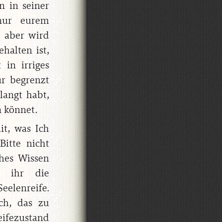
n in seiner
nur eurem
e aber wird
halten ist,
 in irriges
r begrenzt
langt habt,
n könnet.
it, was Ich
Bitte nicht
ches Wissen
t ihr die
elenreife.
ch, das zu
Reifezustand