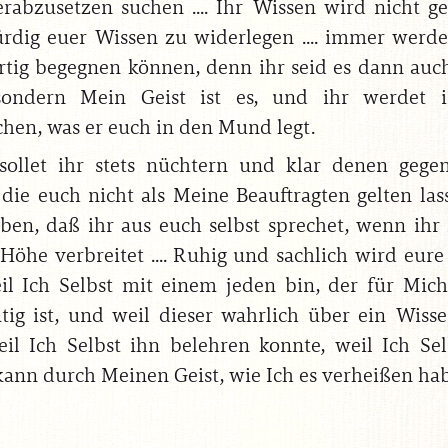
rabzusetzen suchen .... Ihr Wissen wird nicht 
rdig euer Wissen zu widerlegen .... immer werde
ertig begegnen können, denn ihr seid es dann auch
 sondern Mein Geist ist es, und ihr werdet
chen, was er euch in den Mund legt.
ollet ihr stets nüchtern und klar denen gege
 die euch nicht als Meine Beauftragten gelten las
uben, daß ihr aus euch selbst sprechet, wenn ih
 Höhe verbreitet .... Ruhig und sachlich wird eur
eil Ich Selbst mit einem jeden bin, der für Mi
ätig ist, und weil dieser wahrlich über ein Wiss
eil Ich Selbst ihn belehren konnte, weil Ich Se
ann durch Meinen Geist, wie Ich es verheißen habe 