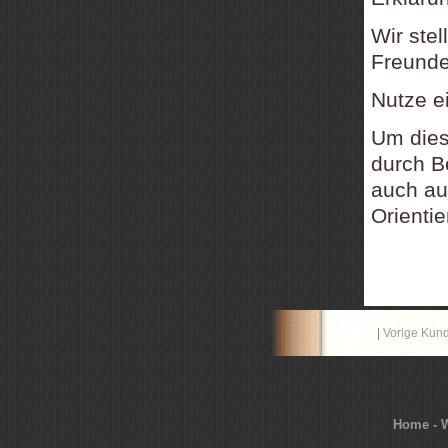
Wir ste
Freundes
Nutze e
Um dies
durch B
auch a
Orienti
|
Vorige Kun
Home - W