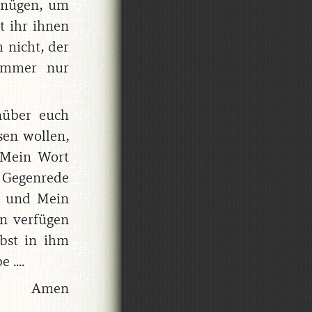
genügen, um
t ihr ihnen
 nicht, der
 immer nur
nüber euch
sen wollen,
r Mein Wort
e Gegenrede
ch und Mein
en verfügen
lbst in ihm
....
Amen