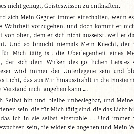
es nicht genügt, Geisteswissen zu entkräften.
rd sich Mein Gegner immer einschalten, wenn es 
ne Wahrheit vorzugehen, und doch kommt er nic
t von oben, dem er sich nicht aussetzt, weil er da
eht. Und so braucht niemals Mein Knecht, der
 für Mich tätig ist, die Überlegenheit eines 
n, der sich dem Wirken des göttlichen Geistes v
eser wird immer der Unterlegene sein und ble
s Licht, das aus Mir hinausstrahlt in die Finstern
e Verstand nicht angehen kann ....
h Selbst bin und bleibe unbesiegbar, und Meine
denen sein, die für Mich tätig sind, die das Licht 
 das Ich in sie selbst einstrahle .... Und immer
ewachsen sein, die wider sie angehen und Mein W