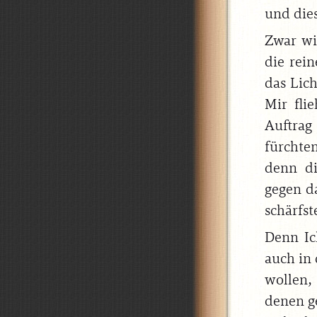
und dies
Zwar wi
die rei
das Lich
Mir fli
Auftrag
fürchte
denn di
gegen da
schärfst
Denn Ic
auch in 
wollen,
denen g