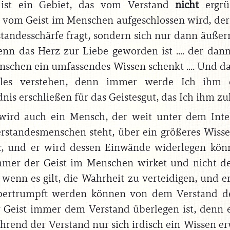
 ist ein Gebiet, das vom Verstand
nicht
ergrü
 vom Geist im Menschen aufgeschlossen wird, der
standesschärfe fragt, sondern sich nur dann äuße
enn das Herz zur Liebe geworden ist .... der dan
schen ein umfassendes Wissen schenkt .... Und d
lles verstehen, denn immer werde Ich ihm 
nis erschließen für das Geistesgut, das Ich ihm zul
ird auch ein Mensch, der weit unter dem Intel
erstandesmenschen steht, über ein größeres Wiss
er, und er wird dessen Einwände widerlegen könne
mer der Geist im Menschen wirket und nicht de
t, wenn es gilt, die Wahrheit zu verteidigen, und 
bertrumpft werden können von dem Verstand de
r Geist immer dem Verstand überlegen ist, denn
ährend der Verstand nur sich irdisch ein Wissen e