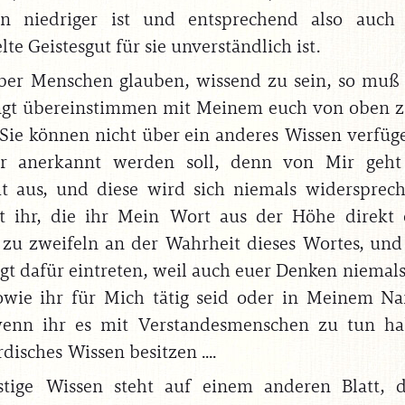
n niedriger ist und entsprechend also auch
lte Geistesgut für sie unverständlich ist.
er Menschen glauben, wissend zu sein, so muß 
gt übereinstimmen mit Meinem euch von oben zu
. Sie können nicht über ein anderes Wissen verfüg
r anerkannt werden soll, denn von Mir geht
t aus, und diese wird sich niemals widersprec
t ihr, die ihr Mein Wort aus der Höhe direkt 
 zu zweifeln an der Wahrheit dieses Wortes, und
gt dafür eintreten, weil auch euer Denken niemals 
owie ihr für Mich tätig seid oder in Meinem N
wenn ihr es mit Verstandesmenschen zu tun hab
rdisches Wissen besitzen ....
stige Wissen steht auf einem anderen Blatt, d