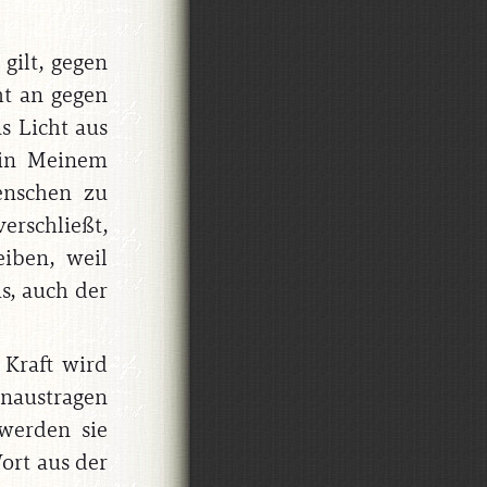
gilt, gegen
ht an gegen
s Licht aus
 in Meinem
Menschen zu
erschließt,
iben, weil
is, auch der
 Kraft wird
hinaustragen
 werden sie
ort aus der