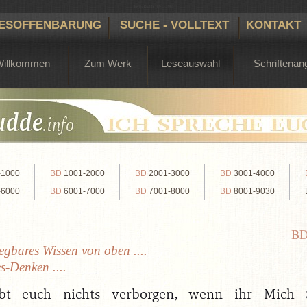
Bertha Dudde 1891 - 1965
ESOFFENBARUNG
SUCHE - VOLLTEXT
KONTAKT
Willkommen
Zum Werk
Leseauswahl
Schriftenan
-1000
BD
1001-2000
BD
2001-3000
BD
3001-4000
-6000
BD
6001-7000
BD
7001-8000
BD
8001-9030
B
gbares Wissen von oben ....
s-Denken ....
ibt euch nichts verborgen, wenn ihr Mich 