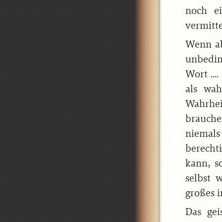
noch ei
vermitte
Wenn ab
unbedin
Wort ...
als wah
Wahrhei
brauche
niemals
berechti
kann, s
selbst 
großes i
Das gei