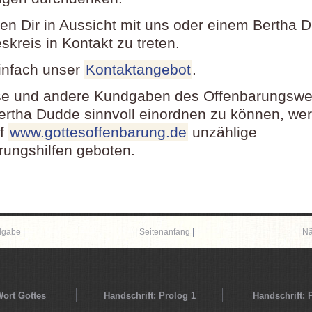
llen Dir in Aussicht mit uns oder einem Bertha 
kreis in Kontakt zu treten.
infach unser
Kontaktangebot
.
e und andere Kundgaben des Offenbarungswe
ertha Dudde sinnvoll einordnen zu können, wer
uf
www.gottesoffenbarung.de
unzählige
erungshilfen geboten.
dgabe
|
|
Seitenanfang
|
|
Nä
ort Gottes
Handschrift: Prolog 1
Handschrift: 