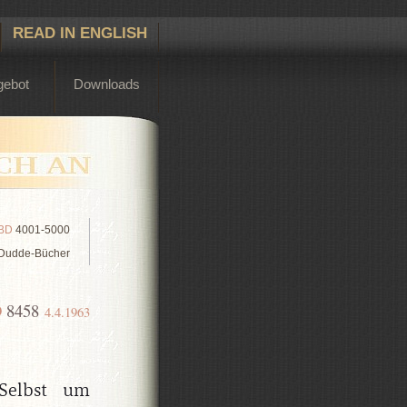
READ IN ENGLISH
gebot
Downloads
BD
4001-5000
Dudde-Bücher
D
8458
4.4.1963
Selbst um