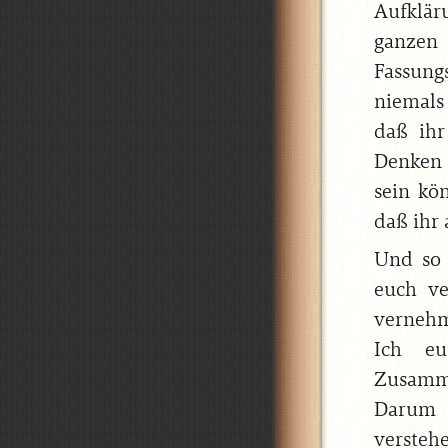
Aufkläru
ganzen
Fassung
niemals
daß ihr
Denken 
sein kö
daß ihr 
Und so 
euch ve
vernehm
Ich eu
Zusamm
Darum i
verstehe