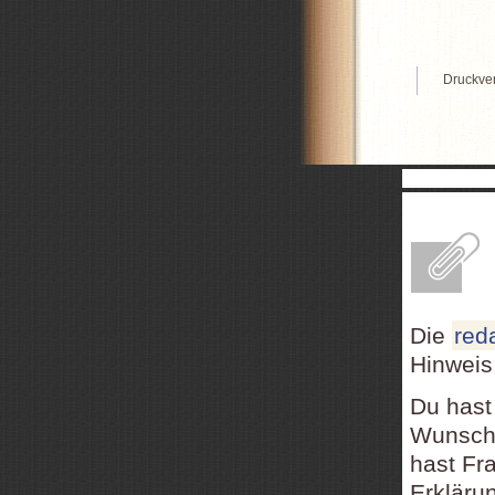
Druckve
E
Die
red
Hinweis
Du hast
Wunsch,
hast Fr
Erkläru