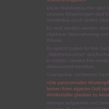
Diese Wahrheitssucher sind na
einzelne Eingebungen sind fra
unmittelbar durch Gottes Geist 
Es muß deutlich werden, eine
objektiver Wahrnehmung und w
Wissen.
Es spricht zudem für ihre Sac
„
Wahrheitssucher
“
durchschau
in solcher Literatur ihre omn
Allwissenheit beziehen.
Unantastbar nüchternes Denk
»Die paranormalen Wortempf
lassen ihren eigenen Gott sp
Wortkünstler glauben zu wiss
Weniger aufgeklärte und bew
staunen ob so viel einsichtig