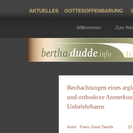
AKTUELLES
GOTTESOFFENBARUNG
Willkommen
Zum We
Beobachtungen eines argl
und orthodoxe Anmerkun
Unbelehrbaren
Autor: Franz-Josef Davids 23. 