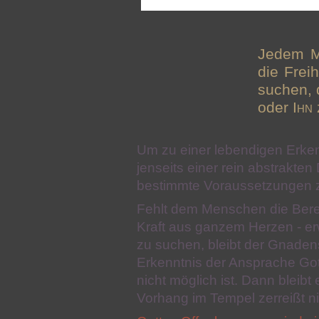
Jedem M
die Frei
suchen, 
oder
Ihn
Um zu einer lebendigen Erken
jenseits einer rein abstrakt
bestimmte Voraussetzungen zu
Fehlt dem Menschen die Bereits
Kraft aus ganzem Herzen - e
zu suchen, bleibt der Gnaden
Erkenntnis der Ansprache Got
nicht möglich ist. Dann bleibt 
Vorhang im Tempel zerreißt ni