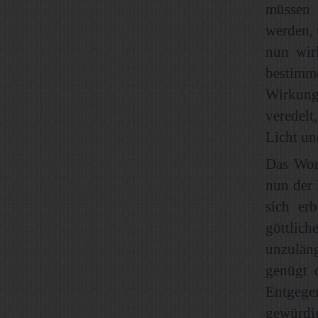
müssen
werden, 
nun wir
bestimm
Wirkung
veredelt
Licht un
Das Wor
nun der 
sich er
göttlic
unzuläng
genügt 
Entgege
gewürdig