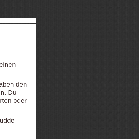
 einen
gaben den
en. Du
rten oder
Dudde-