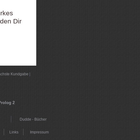
rkes
den Dir
chste Kundgabe
|
Prolog 2
Dudde - Bücher
Links
Impressum