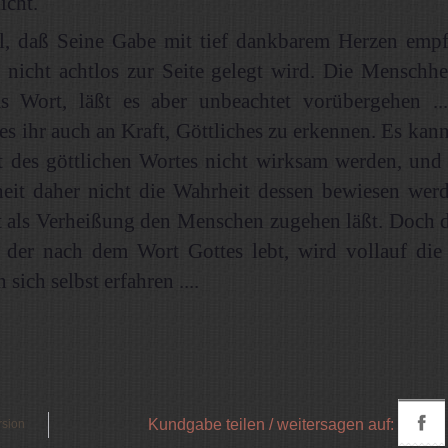
icht.
ll, daß Seine Gabe mit tief dankbarem Herzen emp
nicht achtlos zur Seite gelegt wird. Die Menschhei
s Wort, läßt es aber unbeachtet vorübergehen ..
es ihr auch an Kraft, Göttliches zu erkennen. Es kan
t des göttlichen Wortes nicht wirksam werden, und 
eit daher nicht die Wahrheit dessen bewiesen wer
 als Verheißung den Menschen zugehen läßt. Doch d
 der nach dem Wort Gottes lebt, wird vollauf di
 sich selbst erfahren ....
Kundgabe teilen / weitersagen auf:
rsion