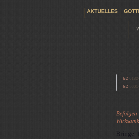
AKTUELLES
GOTT
BD
0182
BD
5001
Befolgen 
Wirksamke
Bringe 