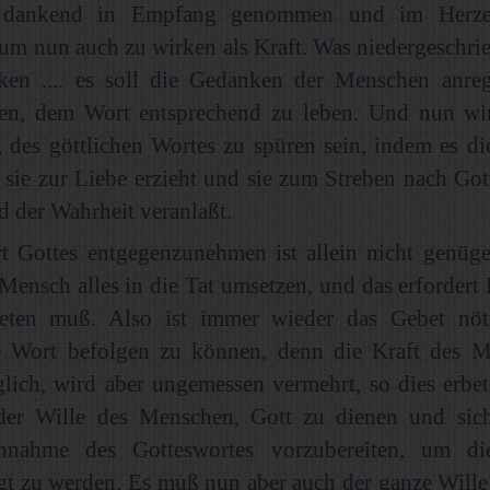
 dankend in Empfang genommen und im Herze
um nun auch zu wirken als Kraft. Was niedergeschrieb
ken .... es soll die Gedanken der Menschen anre
en, dem Wort entsprechend zu leben. Und nun wi
 des göttlichen Wortes zu spüren sein, indem es d
, sie zur Liebe erzieht und sie zum Streben nach Go
d der Wahrheit veranlaßt.
t Gottes entgegenzunehmen ist allein nicht genüg
Mensch alles in die Tat umsetzen, und das erfordert K
beten muß. Also ist immer wieder das Gebet nö
he Wort befolgen zu können, denn die Kraft des M
lich, wird aber ungemessen vermehrt, so dies erbet
der Wille des Menschen, Gott zu dienen und sich
nnahme des Gotteswortes vorzubereiten, um di
t zu werden. Es muß nun aber auch der ganze Wille