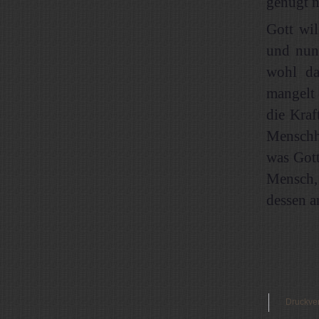
genügt n
Gott wi
und nun 
wohl da
mangelt 
die Kraf
Menschh
was Gott
Mensch,
dessen an
Druckve