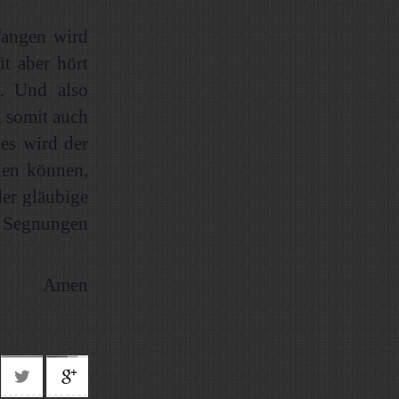
fangen wird
t aber hört
.. Und also
n somit auch
es wird der
den können,
er gläubige
e Segnungen
Amen