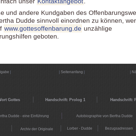
infach unser
Kontaktangebot
.
e und andere Kundgaben des Offenbarungswe
ertha Dudde sinnvoll einordnen zu können, wer
uf
www.gottesoffenbarung.de
unzählige
erungshilfen geboten.
dgabe
|
|
Seitenanfang
|
|
Nä
ort Gottes
Handschrift: Prolog 1
Handschrift: 
rtha Dudde - eine Einführung
Autobiographie von Bertha Dudde
Lorber - Dudde
Bezugsadressen
Archiv der Originale