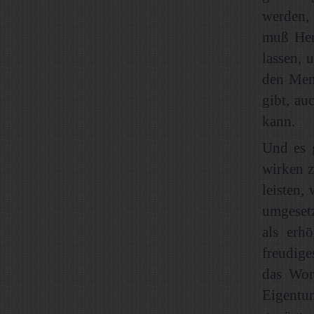
werden,
muß Her
lassen, 
den Men
gibt, au
kann.
Und es g
wirken z
leisten,
umgeset
als erh
freudige
das Wor
Eigentu