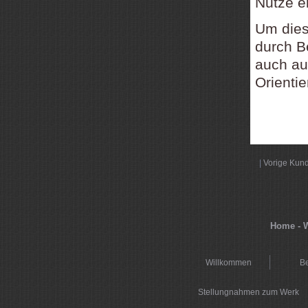
Nutze e
Um dies
durch B
auch a
Orienti
|
Vorige Kun
Home - W
Willkommen
Be
Stellungnahmen zum Werk