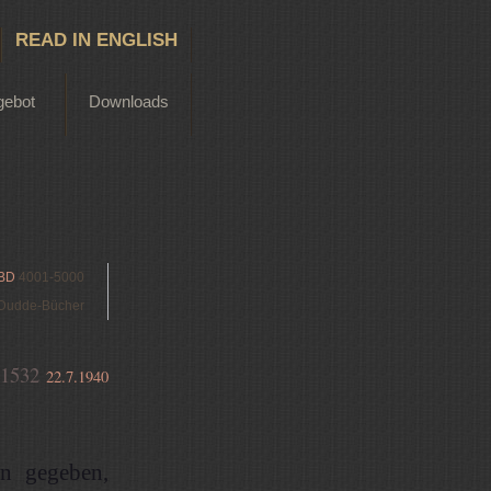
READ IN ENGLISH
gebot
Downloads
BD
4001-5000
Dudde-Bücher
1532
22.7.1940
en gegeben,