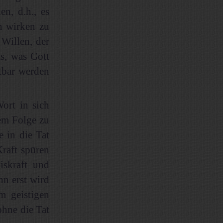
n, d.h., es
h wirken zu
 Willen, der
s, was Gott
tbar werden
ort in sich
dem Folge zu
e in die Tat
raft spüren
iskraft und
nn erst wird
 geistigen
ohne die Tat