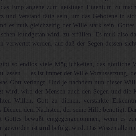
 das Empfangene zum geistigen Eigentum zu mache
z und Verstand tätig sein, um das Gebotene in sic
und es muß gleichzeitig der Wille stark sein, Gottes
schen kundgetan wird, zu erfüllen. Es muß also da
ch verwertet werden, auf daß der Segen dessen sich
ibt so endlos viele Möglichkeiten, das göttliche W
u lassen .... es ist immer der Wille Voraussetzung, 
 was Gott verlangt. Und je nachdem nun dieser Will
zt wird, wird der Mensch auch den Segen und die K
öhten Willen, Gott zu dienen, verstärkte Erkenntn
s Dienen dem Nächsten, der seine Hilfe benötigt. Da
t Gottes bewußt entgegengenommen, wenn es zum
m geworden ist
und
befolgt wird. Das Wissen allein 