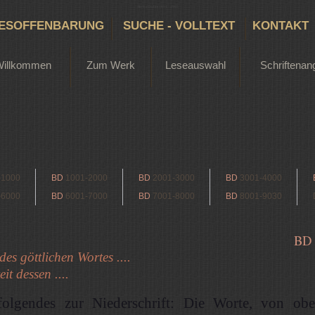
Bertha Dudde 1891 - 1965
ESOFFENBARUNG
SUCHE - VOLLTEXT
KONTAKT
Willkommen
Zum Werk
Leseauswahl
Schriftenan
-1000
BD
1001-2000
BD
2001-3000
BD
3001-4000
-6000
BD
6001-7000
BD
7001-8000
BD
8001-9030
BD
des göttlichen Wortes ....
it dessen ....
folgendes zur Niederschrift: Die Worte, von ob