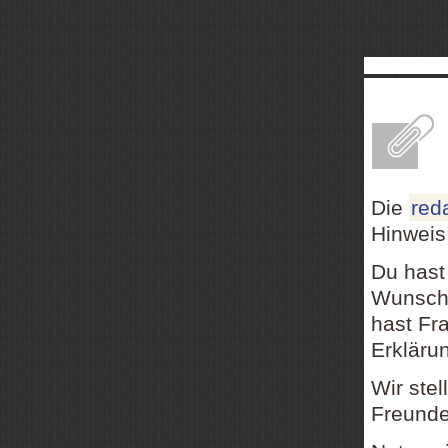
E
Die
red
Hinweis
Du hast
Wunsch,
hast Fr
Erkläru
Wir ste
Freundes