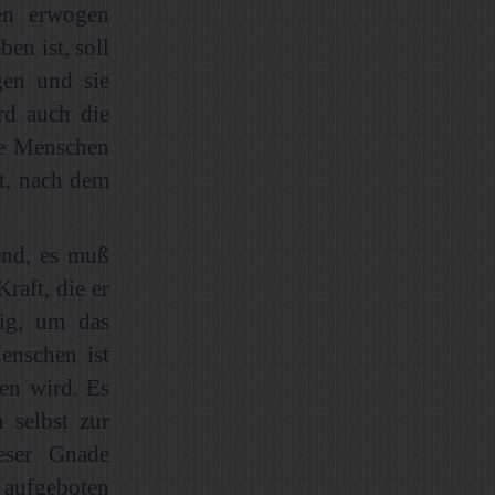
n erwogen
en ist, soll
gen und sie
rd auch die
ie Menschen
tt, nach dem
end, es muß
raft, die er
tig, um das
enschen ist
en wird. Es
 selbst zur
eser Gnade
 aufgeboten