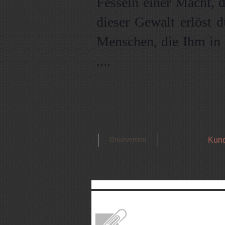
Fesseln einer Macht, d
dieser Gewalt erlöst 
Menschen, die Ihm in 
....
Kund
Druckversion