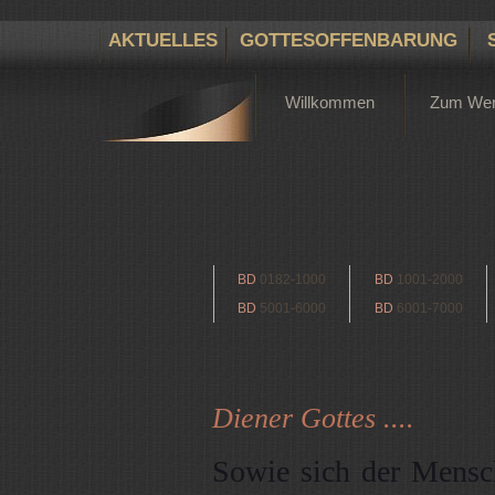
AKTUELLES
GOTTESOFFENBARUNG
Willkommen
Zum We
BD
0182-1000
BD
1001-2000
BD
5001-6000
BD
6001-7000
Diener Gottes ....
Sowie sich der Mensch