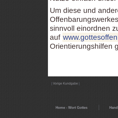
Um diese und ande
Offenbarungswerkes
sinnvoll einordnen 
auf
www.gottesoffe
Orientierungshilfen 
|
Vorige Kundgabe
|
Home - Wort Gottes
Hands