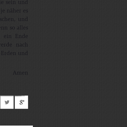
ie sein und
je näher es
schen, und
enn so alles
g ein Ende
werde nach
f Erden und
Amen