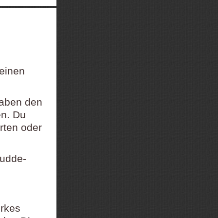
 einen
gaben den
en. Du
rten oder
Dudde-
rkes