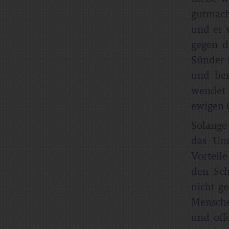
gutmach
und er 
gegen d
Sünder 
und ber
wendet e
ewigen 
Solange
das Unr
Vorteil
den Sch
nicht g
Mensche
und off