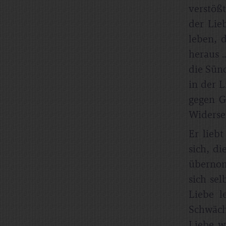
verstößt
der Lie
leben, 
heraus .
die Sünd
in der L
gegen G
Widerset
Er liebt
sich, d
übernomm
sich sel
Liebe l
Schwäch
Liebe w