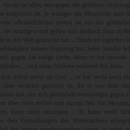
. Sünde ist alles, was gegen die göttliche Ordnung 
be aufgebaut ist. Je weniger die Menschen nun i
desto offensichtlicher treten sie aus der göttlic
... sie sündigen und geben sich dadurch dem in di
e in die Welt gebracht hat .... Sünde ist jegliches 
ieblosigkeit seinen Ursprung hat. Jeder Sünder leh
ott, gegen die ewige Liebe, denn er tut bewußt 
zliches .... und seine Ichliebe verleitet ihn dazu.
 sich selbst mehr als Gott .... er hat wohl auch e
ie aber verkehrt gerichtet ist, die er von dem Ge
en hat, der sich gleichfalls versündigte gegen Go
bst über Gott stellte und darum fiel. Ein Mensch,
ebt, kann nicht sündigen .... Er kann wohl fall
e den Versuchungen des Widersachers erliegen
ird ihn immer wiedererstehen lassen, er wird s