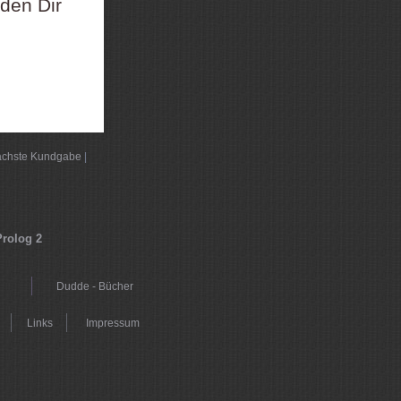
den Dir
chste Kundgabe
|
Prolog 2
Dudde - Bücher
Links
Impressum