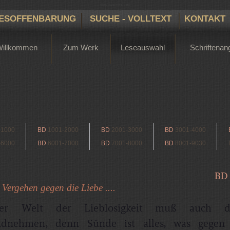
Bertha Dudde 1891 - 1965
ESOFFENBARUNG
SUCHE - VOLLTEXT
KONTAKT
Willkommen
Zum Werk
Leseauswahl
Schriftenan
-1000
BD
1001-2000
BD
2001-3000
BD
3001-4000
-6000
BD
6001-7000
BD
7001-8000
BD
8001-9030
BD
 Vergehen gegen die Liebe ....
ner Welt der Lieblosigkeit muß auch d
ndnehmen, denn Sünde ist alles, was gegen