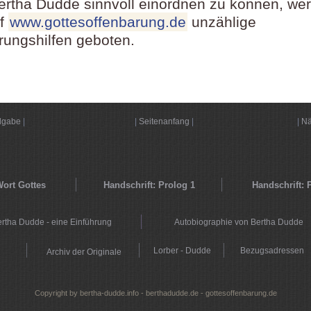
ertha Dudde sinnvoll einordnen zu können, wer
uf
www.gottesoffenbarung.de
unzählige
erungshilfen geboten.
dgabe
|
|
Seitenanfang
|
|
Nä
ort Gottes
Handschrift: Prolog 1
Handschrift: 
rtha Dudde - eine Einführung
Autobiographie von Bertha Dudde
Lorber - Dudde
Bezugsadressen
Archiv der Originale
Copyright by bertha-dudde.info - berthadudde.de - gottesoffenbarung.de