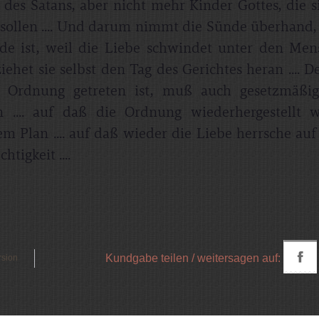
 des Satans, aber nicht mehr Kinder Gottes, die s
sollen .... Und darum nimmt die Sünde überhand, 
e ist, weil die Liebe schwindet unter den Men
ehet sie selbst den Tag des Gerichtes heran .... D
 Ordnung getreten ist, muß auch gesetzmäßi
.... auf daß die Ordnung wiederhergestellt 
em Plan .... auf daß wieder die Liebe herrsche au
htigkeit ....
Kundgabe teilen / weitersagen auf:
rsion