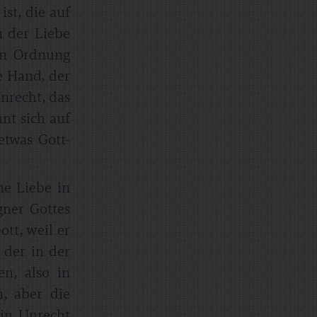
ist, die auf
n der Liebe
hen Ordnung
e Hand, der
Unrecht, das
nt sich auf
etwas Gott-
ine Liebe in
gner Gottes
tt, weil er
 der in der
en, also in
, aber die
ein Unrecht