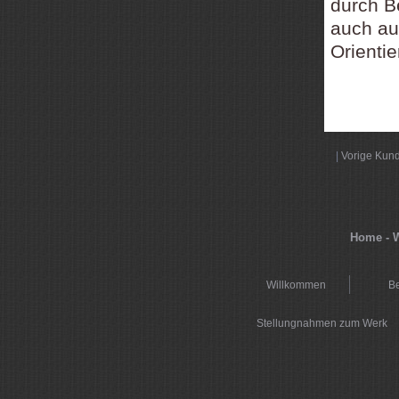
durch B
auch a
Orienti
|
Vorige Kun
Home - W
Willkommen
Be
Stellungnahmen zum Werk