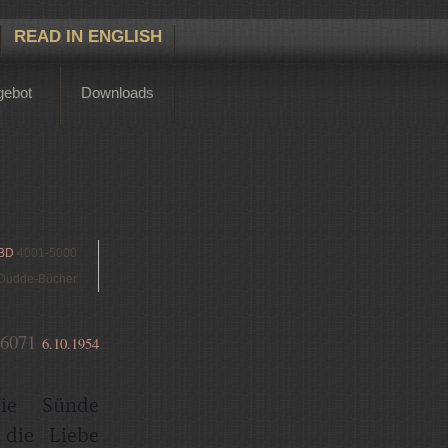
READ IN ENGLISH
gebot
Downloads
BD
4001-5000
Dudde-Bücher
6071
6.10.1954
ie Sünde
 die Liebe