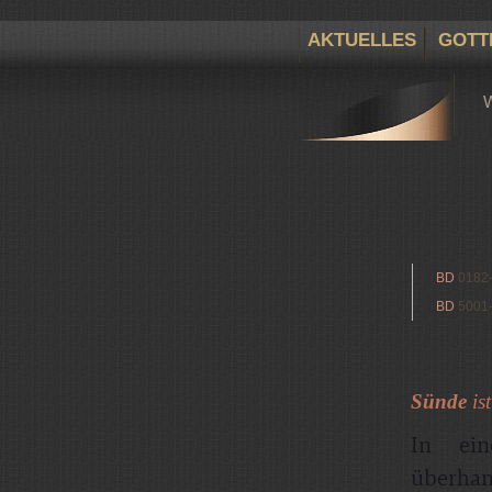
AKTUELLES
GOTT
BD
0182
BD
5001
Sünde
ist
In ei
überha