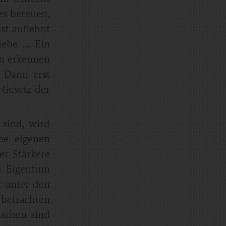
es bereuen,
st auflehnt
be .... Ein
en erkennen
. Dann erst
 Gesetz der
 sind, wird
ne eigenen
er Stärkere
s Eigentum
r unter den
 betrachten
nschen sind