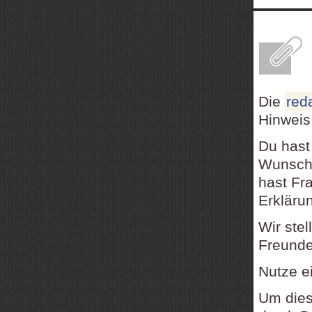
E
Die
red
Hinweis
Du hast
Wunsch,
hast Fr
Erkläru
Wir ste
Freundes
Nutze e
Um dies