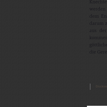
Knechte
werden 
dem End
darum zi
aus der
kommen 
göttlich
die Gerec
Druckve