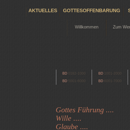
AKTUELLES
GOTTESOFFENBARUNG
Willkommen
Zum We
BD
0182-1000
BD
1001-2000
BD
5001-6000
BD
6001-7000
Gottes Führung ....
Wille ....
Glaube ....