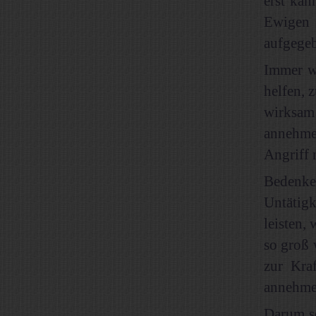
erst ka
Ewigen 
aufgegeb
Immer w
helfen, 
wirksam 
annehmen
Angriff 
Bedenket
Untätig
leisten,
so groß 
zur Kra
annehmen
Darum so