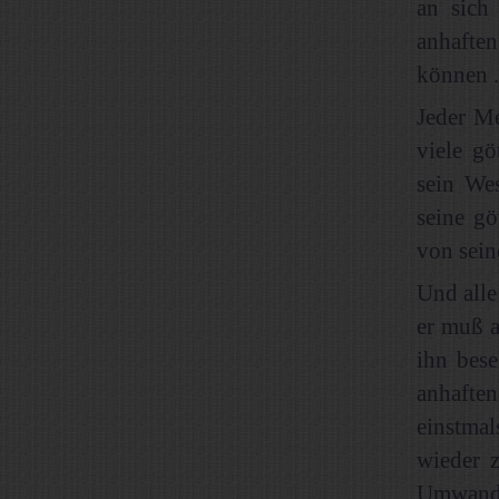
an sich
anhaften
können ..
Jeder Me
viele gö
sein Wes
seine gö
von seine
Und alle
er muß a
ihn bese
anhaften
einstmal
wieder 
Umwandl