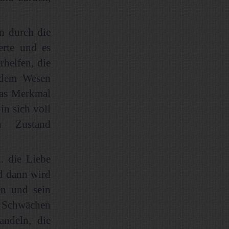
n durch die
erte und es
rhelfen, die
 dem Wesen
das Merkmal
in sich voll
en Zustand
. die Liebe
d dann wird
en und sein
d Schwächen
ndeln, die