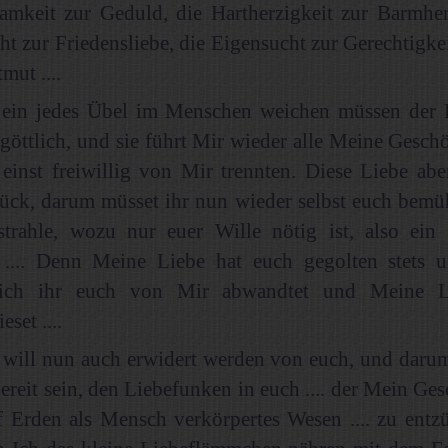
mkeit zur Geduld, die Hartherzigkeit zur Barmherz
cht zur Friedensliebe, die Eigensucht zur Gerechtigke
mut ....
 ein jedes Übel im Menschen weichen müssen der 
t göttlich, und sie führt Mir wieder alle Meine Gesch
 einst freiwillig von Mir trennten. Diese Liebe abe
rück, darum müsset ihr nun wieder selbst euch bemü
strahle, wozu nur euer Wille nötig ist, also ein
 .... Denn Meine Liebe hat euch gegolten stets u
ich ihr euch von Mir abwandtet und Meine L
set ....
 will nun auch erwidert werden von euch, und darum
bereit sein, den Liebefunken in euch .... der Mein Ges
f Erden als Mensch verkörpertes Wesen .... zu entz