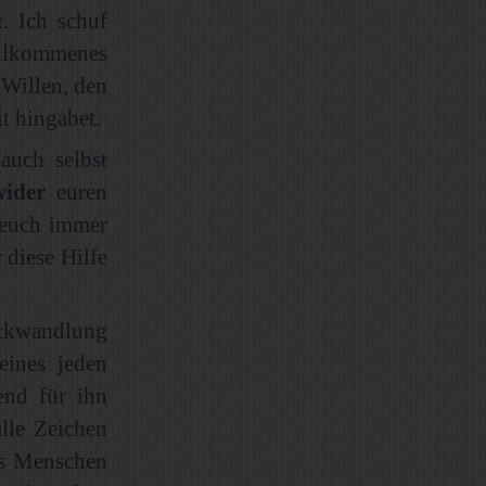
. Ich schuf
lkommenes
 Willen, den
t hingabet.
auch selbst
wider
euren
 euch immer
 diese Hilfe
ückwandlung
eines jeden
end für ihn
lle Zeichen
es Menschen