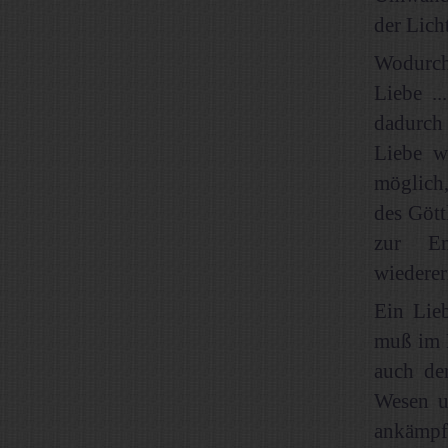
der Lich
Wodurch 
Liebe .
dadurch 
Liebe w
möglich
des Gött
zur En
wiederer
Ein Lieb
muß im 
auch de
Wesen u
ankämpf