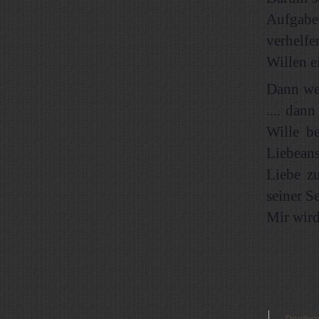
Aufgabe
verhelfe
Willen ei
Dann wer
.... dan
Wille b
Liebean
Liebe z
seiner S
Mir wird