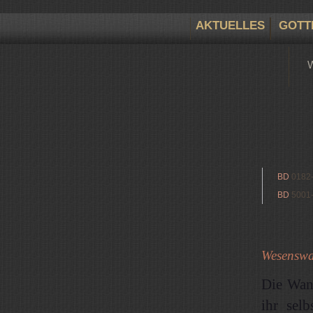
AKTUELLES
GOTT
BD
0182
BD
5001
Wesenswan
Die Wand
ihr selb