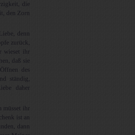
igkeit, die
it, den Zorn
Liebe, denn
öpfe zurück,
r wieset ihr
hen, daß sie
 Öffnen des
nd ständig,
iebe daher
 müsset ihr
chenk ist an
ünden, dann