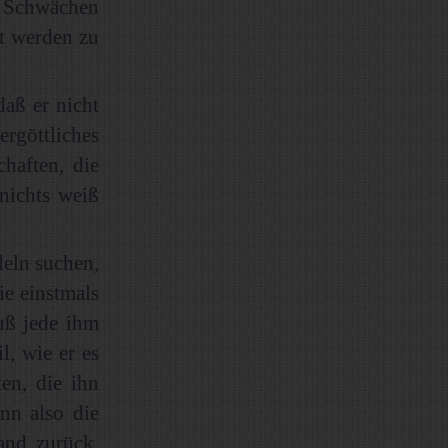
d Schwächen
nt werden zu
daß er nicht
rgöttliches
haften, die
 nichts weiß
deln suchen,
ie einstmals
muß jede ihm
l, wie er es
ten, die ihn
nn also die
and zurück,