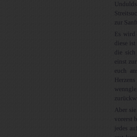
Unduldsa
Streitsu
zur Sanft
Es wird
diese is
die sich
einst zu
euch an
Herzens
wenngle
zurückwie
Aber sie
vorerst 
jedes au