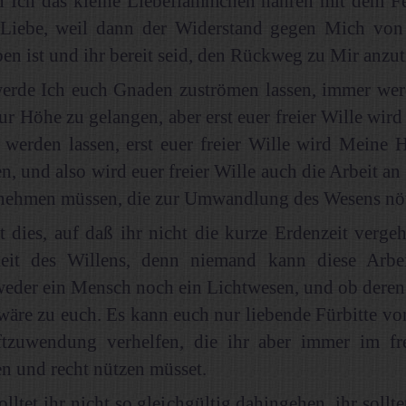
nn Ich das kleine Liebeflämmchen nähren mit dem F
Liebe, weil dann der Widerstand gegen Mich von 
en ist und ihr bereit seid, den Rückweg zu Mir anzut
erde Ich euch Gnaden zuströmen lassen, immer wer
zur Höhe zu gelangen, aber erst euer freier Wille wir
werden lassen, erst euer freier Wille wird Meine H
, und also wird euer freier Wille auch die Arbeit an 
nehmen müssen, die zur Umwandlung des Wesens nöti
 dies, auf daß ihr nicht die kurze Erdenzeit vergeh
keit des Willens, denn niemand kann diese Arbe
 weder ein Mensch noch ein Lichtwesen, und ob dere
wäre zu euch. Es kann euch nur liebende Fürbitte v
ftzuwendung verhelfen, die ihr aber immer im fr
 und recht nützen müsset.
lltet ihr nicht so gleichgültig dahingehen, ihr sollte