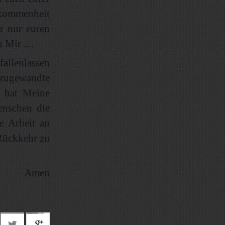
lkommenheit
r nur euren
 Mir ....
fallenlassen
 zugewandte
n hat Meine
enschen die
e Arbeit an
 Rückkehr zu
Amen