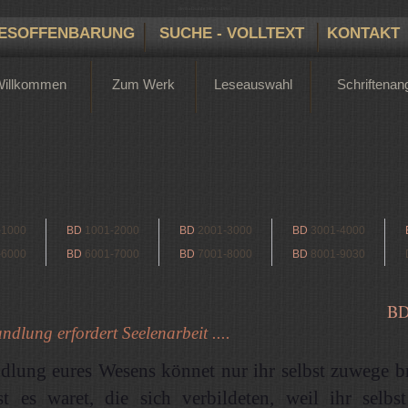
Bertha Dudde 1891 - 1965
ESOFFENBARUNG
SUCHE - VOLLTEXT
KONTAKT
Willkommen
Zum Werk
Leseauswahl
Schriftenan
-1000
BD
1001-2000
BD
2001-3000
BD
3001-4000
-6000
BD
6001-7000
BD
7001-8000
BD
8001-9030
B
dlung erfordert Seelenarbeit ....
lung eures Wesens könnet nur ihr selbst zuwege br
st es waret, die sich verbildeten, weil ihr selbst