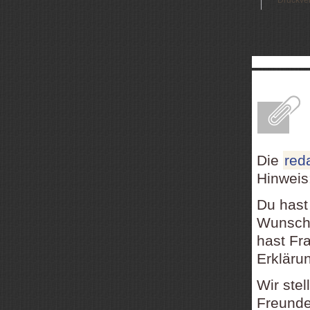
Druckve
E
Die
red
Hinweis
Du hast
Wunsch,
hast Fr
Erkläru
Wir ste
Freundes