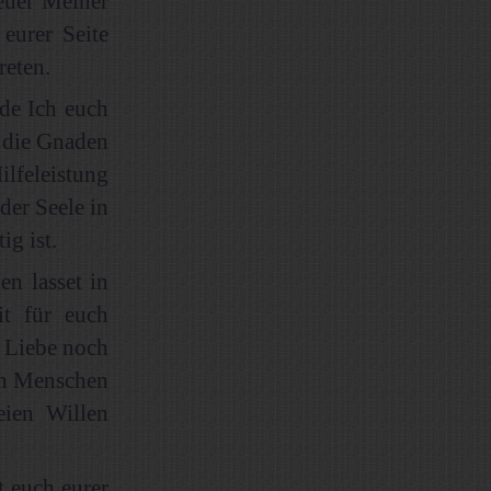
euer Meiner
eurer Seite
reten.
de Ich euch
d die Gnaden
ilfeleistung
der Seele in
g ist.
en lasset in
it für euch
n Liebe noch
on Menschen
eien Willen
t euch eurer