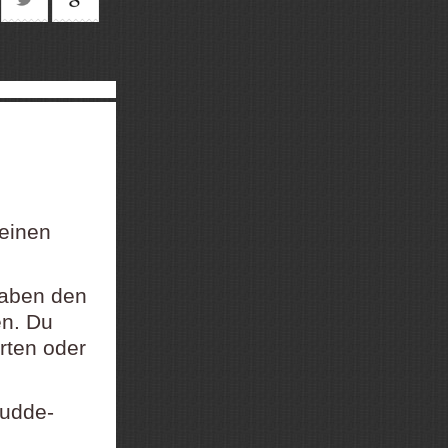
 einen
gaben den
en. Du
rten oder
Dudde-