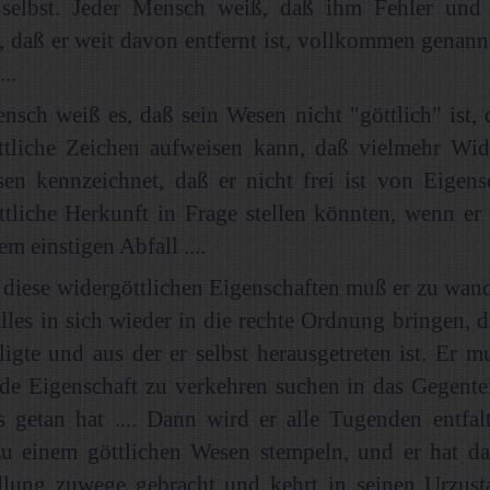
 selbst. Jeder Mensch weiß, daß ihm Fehler un
, daß er weit davon entfernt ist, vollkommen genan
..
nsch weiß es, daß sein Wesen nicht "göttlich" ist, 
ttliche Zeichen aufweisen kann, daß vielmehr Wide
en kennzeichnet, daß er nicht frei ist von Eigensc
ttliche Herkunft in Frage stellen könnten, wenn er
m einstigen Abfall ....
 diese widergöttlichen Eigenschaften muß er zu wan
lles in sich wieder in die rechte Ordnung bringen, d
ligte und aus der er selbst herausgetreten ist. Er 
de Eigenschaft zu verkehren suchen in das Gegentei
s getan hat .... Dann wird er alle Tugenden entfal
zu einem göttlichen Wesen stempeln, und er hat da
ung zuwege gebracht und kehrt in seinen Urzust