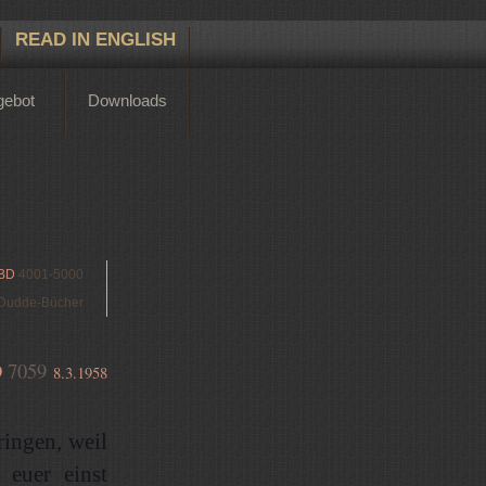
READ IN ENGLISH
gebot
Downloads
BD
4001-5000
Dudde-Bücher
D
7059
8.3.1958
ingen, weil
 euer einst