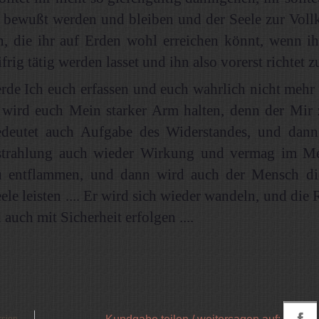
 bewußt werden und bleiben und der Seele zur Vol
n, die ihr auf Erden wohl erreichen könnt, wenn ih
frig tätig werden lasset und ihn also vorerst richtet zu
de Ich euch erfassen und euch wahrlich nicht mehr 
n wird euch Mein starker Arm halten, denn der Mir
edeutet auch Aufgabe des Widerstandes, und dan
strahlung auch wieder Wirkung und vermag im M
u entflammen, und dann wird auch der Mensch di
eele leisten .... Er wird sich wieder wandeln, und die
 auch mit Sicherheit erfolgen ....