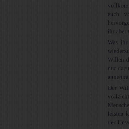
vollkom
euch v
hervorge
ihr aber
Was ihr
wiederz
Willen 
nur dazu
annehmt
Der Wil
vollzie
Mensche
leisten 
der Unv